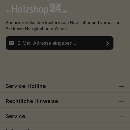
Abonnieren Sie den kostenlosen Newsletter und verpassen
Sie keine Neuigkeit oder Aktion.
E-Mail-Adresse*
Ich habe die
Datenschutzbestimmungen
zur Kenntnis
Die mit einem Stern (*) markierten Felder sind
genommen und die
AGB
gelesen und bin mit ihnen
Pflichtfelder.
einverstanden.
Service-Hotline
Rechtliche Hinweise
Service