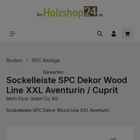
alt springen
Waren
Boden
SPC Beläge
Bewerten
Sockelleiste SPC Dekor Wood
Durchschnittliche Bewertung von 0 von 5 Sternen
Line XXL Aventurin / Cuprit
Mefo Floor GmbH Co. KG
Sockelleiste SPC Dekor Wood Line XXL Aventurin
Bildergalerie überspringen