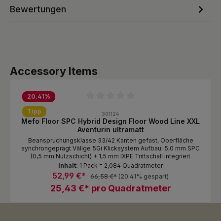
Bewertungen
Produktgalerie überspringen
Accessory Items
20.41
%
Durchschnittliche Bewertung von 0 von 5 Sternen
Tipp
301124
Mefo Floor SPC Hybrid Design Floor Wood Line XXL
Aventurin ultramatt
Beanspruchungsklasse 33/42 Kanten gefast, Oberfläche
synchrongeprägt Välige 5Gi Klicksystem Aufbau: 5,0 mm SPC
(0,5 mm Nutzschicht) + 1,5 mm IXPE Trittschall integriert
Inhalt:
1 Pack = 2,084 Quadratmeter
52,99 €*
66,58 €*
(20.41% gespart)
25,43 €* pro Quadratmeter