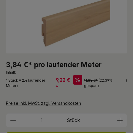
3,84 €* pro laufender Meter
Inhalt:
%
9,22 €
1 Stück = 2,4 laufender
11,88 €*
(22.39%
)
Meter (
gespart)
*
Preise inkl. MwSt. zzgl. Versandkosten
Produkt Anzahl: Gib den gewünschten We
Stück