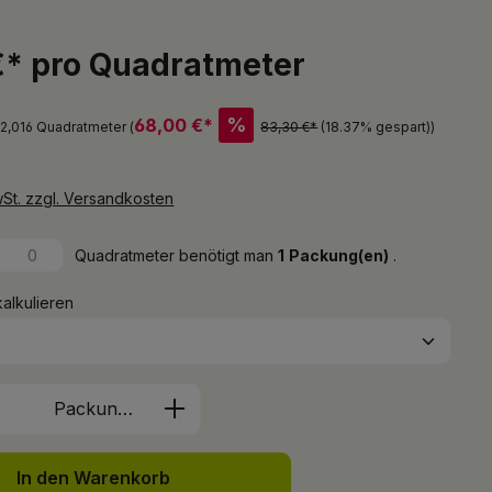
€* pro Quadratmeter
%
68,00 €*
 2,016 Quadratmeter (
83,30 €*
(18.37% gespart)
)
wSt. zzgl. Versandkosten
Quadratmeter benötigt man
1
Packung(en)
.
kalkulieren
Anzahl: Gib den gewünschten Wert ein 
Packung(en)
In den Warenkorb