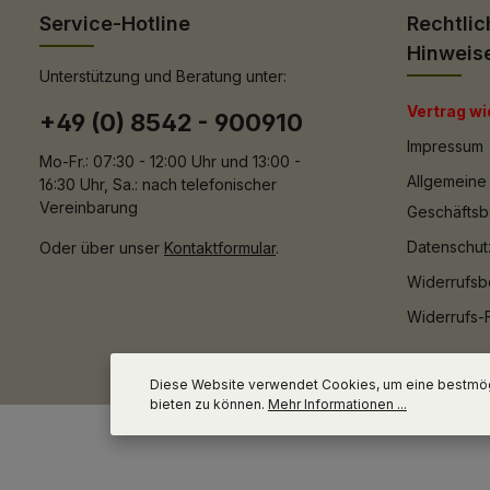
Service-Hotline
Rechtlic
Hinweis
Unterstützung und Beratung unter:
Vertrag wi
+49 (0) 8542 - 900910
Impressum
Mo-Fr.: 07:30 - 12:00 Uhr und 13:00 -
Allgemeine
16:30 Uhr, Sa.: nach telefonischer
Vereinbarung
Geschäfts
Datenschut
Oder über unser
Kontaktformular
.
Widerrufsb
Widerrufs-
Diese Website verwendet Cookies, um eine bestmög
bieten zu können.
Mehr Informationen ...