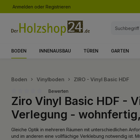
Anmelden
oder
Registrieren
springen
Zur Hauptnavigation springen
BODEN
INNENAUSBAU
TÜREN
GARTEN
Boden
Vinylboden
ZIRO - Vinyl Basic HDF
Bewerten
Ziro Vinyl Basic HDF - V
Durchschnittliche Bewertung von 0 von 5 Sternen
Verlegung - wohnfertig,
Gleiche Optik in mehreren Räumen mit unterschiedlichen Anfor
und im anderen eine vollflächige Verklebung notwendig ist. Mi