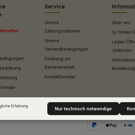
he
Service
Informa
e
Unsere
Über uns
derrufen
Zahlungsoptionen
So finden S
Unsere
Laden-Öffn
Versandbedingungen
(stationär)
bedingungen
Erklärung zur
Informatio
Barrierefreiheit
zerklärung
Bestellvor
Kontaktformular
elehrung
Formular
liche Erfahrung
Nur technisch notwendige
Kon