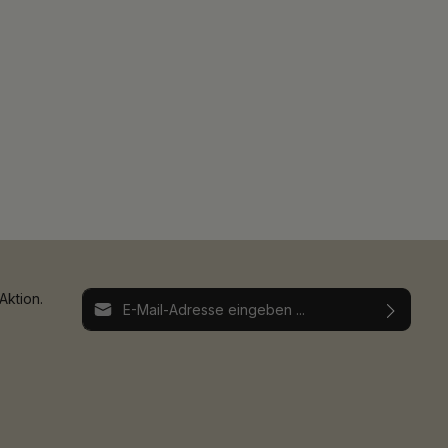
E-Mail-Adresse*
Aktion.
Ich habe die
Datenschutzbestimmungen
zur
Die mit einem Stern (*) markierten Felder sind
Kenntnis genommen und die
AGB
gelesen und
Pflichtfelder.
bin mit ihnen einverstanden.