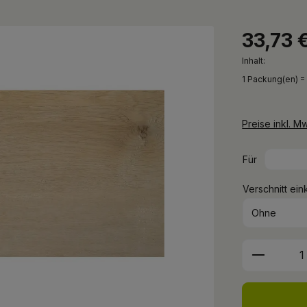
33,73 
Inhalt:
1 Packung(en) =
Preise inkl. M
Für
Verschnitt ein
Produkt 