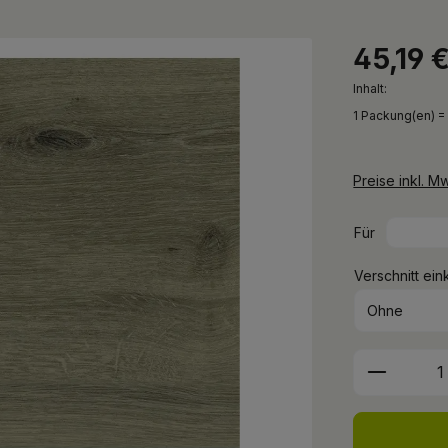
45,19 
Inhalt:
1 Packung(en) =
Preise inkl. M
Für
Verschnitt ein
Produkt 