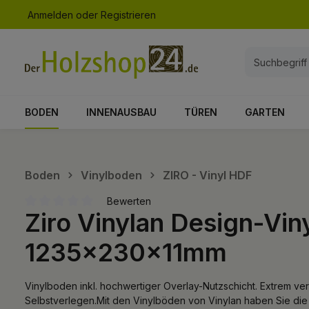
Anmelden
oder
Registrieren
springen
Zur Hauptnavigation springen
BODEN
INNENAUSBAU
TÜREN
GARTEN
Boden
Vinylboden
ZIRO - Vinyl HDF
Bewerten
Ziro Vinylan Design-V
Durchschnittliche Bewertung von 0 von 5 Sternen
1235x230x11mm
Vinylboden inkl. hochwertiger Overlay-Nutzschicht. Extrem ver
Selbstverlegen.Mit den Vinylböden von Vinylan haben Sie die