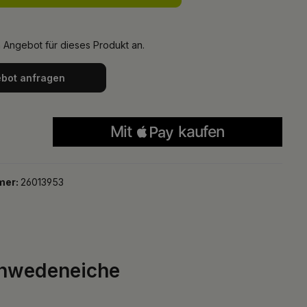
n Angebot für dieses Produkt an.
bot anfragen
mer:
26013953
chwedeneiche