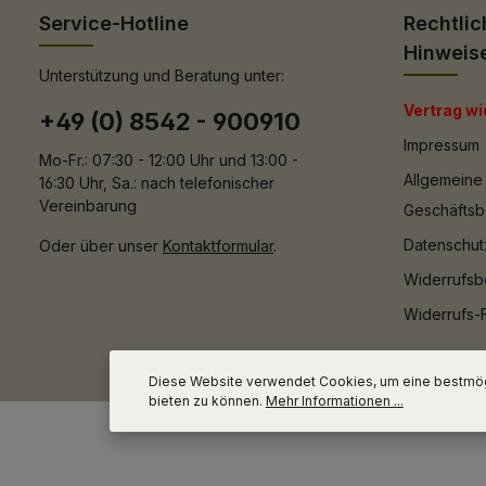
Service-Hotline
Rechtlic
Hinweis
Unterstützung und Beratung unter:
Vertrag wi
+49 (0) 8542 - 900910
Impressum
Mo-Fr.: 07:30 - 12:00 Uhr und 13:00 -
Allgemeine
16:30 Uhr, Sa.: nach telefonischer
Vereinbarung
Geschäfts
Datenschut
Oder über unser
Kontaktformular
.
Widerrufsb
Widerrufs-
Diese Website verwendet Cookies, um eine bestmög
bieten zu können.
Mehr Informationen ...