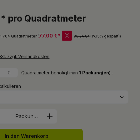
€* pro Quadratmeter
%
77,00 €*
 1,704 Quadratmeter (
95,24 €*
(19.15% gespart)
)
wSt. zzgl. Versandkosten
Quadratmeter benötigt man
1
Packung(en)
.
kalkulieren
Anzahl: Gib den gewünschten Wert ein 
Packung(en)
In den Warenkorb