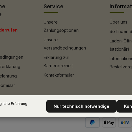
he
Service
Informa
e
Unsere
Über uns
derrufen
Zahlungsoptionen
So finden S
Unsere
Laden-Öffn
Versandbedingungen
(stationär)
bedingungen
Erklärung zur
Informatio
Barrierefreiheit
zerklärung
Bestellvor
Kontaktformular
elehrung
Formular
liche Erfahrung
Nur technisch notwendige
Kon