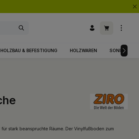
Warenkorb enth
HOLZBAU & BEFESTIGUNG
HOLZWAREN
SONDERPOS
che
eal für stark beanspruchte Räume. Der Vinylfußboden zum