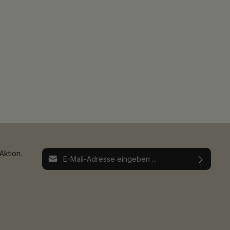
E-Mail-Adresse*
Aktion.
Ich habe die
Datenschutzbestimmungen
zur
Die mit einem Stern (*) markierten Felder sind
Kenntnis genommen und die
AGB
gelesen und
Pflichtfelder.
bin mit ihnen einverstanden.