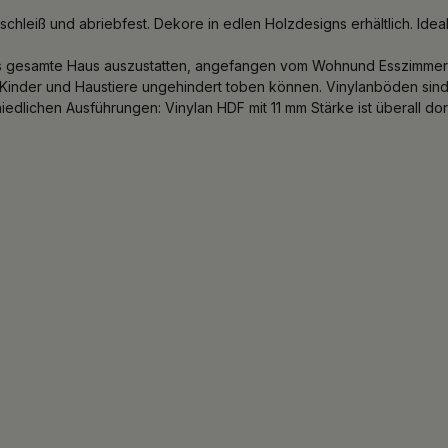
schleiß und abriebfest. Dekore in edlen Holzdesigns erhältlich. Id
as gesamte Haus auszustatten, angefangen vom Wohnund Esszimmer, 
em Kinder und Haustiere ungehindert toben können. Vinylanböden si
hiedlichen Ausführungen: Vinylan HDF mit 11 mm Stärke ist überall 