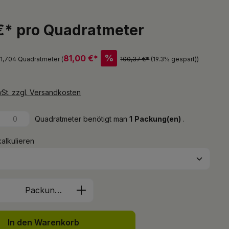
€* pro Quadratmeter
%
81,00 €*
 1,704 Quadratmeter (
100,37 €*
(19.3% gespart)
)
wSt. zzgl. Versandkosten
Quadratmeter benötigt man
1
Packung(en)
.
kalkulieren
Anzahl: Gib den gewünschten Wert ein 
Packung(en)
In den Warenkorb