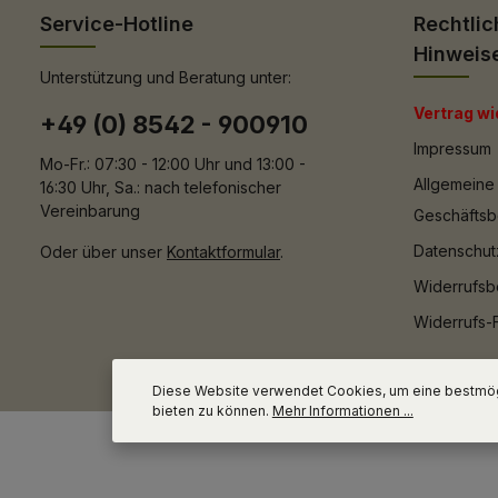
Service-Hotline
Rechtlic
Hinweis
Unterstützung und Beratung unter:
Vertrag wi
+49 (0) 8542 - 900910
Impressum
Mo-Fr.: 07:30 - 12:00 Uhr und 13:00 -
Allgemeine
16:30 Uhr, Sa.: nach telefonischer
Vereinbarung
Geschäfts
Datenschut
Oder über unser
Kontaktformular
.
Widerrufsb
Widerrufs-
Diese Website verwendet Cookies, um eine bestmög
bieten zu können.
Mehr Informationen ...