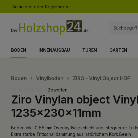
Anmelden
oder
Registrieren
springen
Zur Hauptnavigation springen
BODEN
INNENAUSBAU
TÜREN
GARTEN
Boden
Vinylboden
ZIRO - Vinyl Object HDF
Bewerten
Ziro Vinylan object Vin
Durchschnittliche Bewertung von 0 von 5 Sternen
1235x230x11mm
Boden inkl. 0,55 mm Overlay-Nutzschicht und integrierter Tritt
Extra starke Trittschalldämmung aus natürlichem Kork.Beein