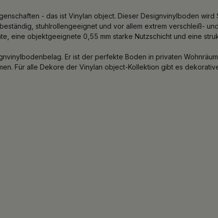
nschaften - das ist Vinylan object. Dieser Designvinylboden wird 
eständig, stuhlrollengeeignet und vor allem extrem verschleiß- und a
hte, eine objektgeeignete 0,55 mm starke Nutzschicht und eine strukt
signvinylbodenbelag. Er ist der perfekte Boden in privaten Wohnrä
en. Für alle Dekore der Vinylan object-Kollektion gibt es dekorativ