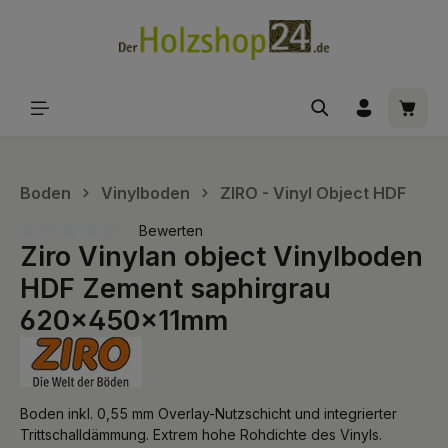
alt springen
Waren
Boden
Vinylboden
ZIRO - Vinyl Object HDF
Bewerten
Ziro Vinylan object Vinylboden
Durchschnittliche Bewertung von 0 von 5 Sternen
HDF Zement saphirgrau
620x450x11mm
Boden inkl. 0,55 mm Overlay-Nutzschicht und integrierter
Trittschalldämmung. Extrem hohe Rohdichte des Vinyls.