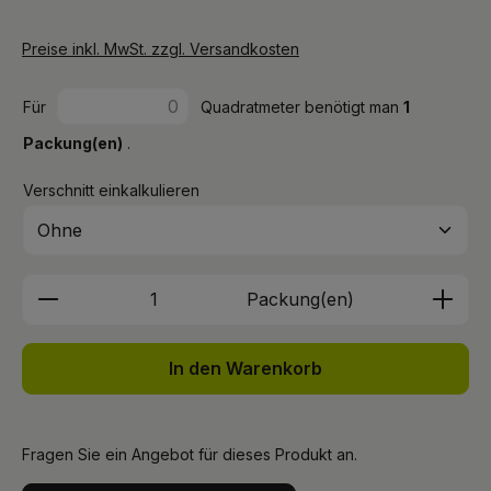
Preise inkl. MwSt. zzgl. Versandkosten
Für
Quadratmeter benötigt man
1
Packung(en)
.
Verschnitt einkalkulieren
Produkt Anzahl: Gib den gewünschten We
Packung(en)
In den Warenkorb
Fragen Sie ein Angebot für dieses Produkt an.