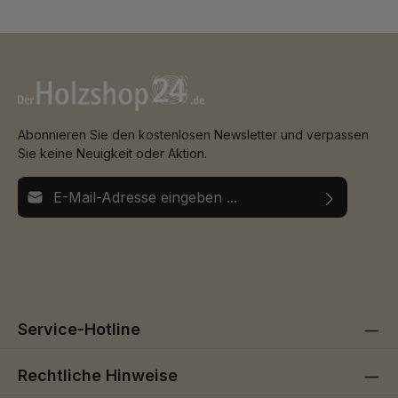
Abonnieren Sie den kostenlosen Newsletter und verpassen
Sie keine Neuigkeit oder Aktion.
E-Mail-Adresse*
Ich habe die
Datenschutzbestimmungen
zur Kenntnis
Die mit einem Stern (*) markierten Felder sind
genommen und die
AGB
gelesen und bin mit ihnen
Pflichtfelder.
einverstanden.
Service-Hotline
Rechtliche Hinweise