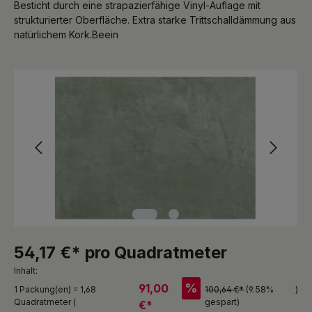
Besticht durch eine strapazierfähige Vinyl-Auflage mit
strukturierter Oberfläche. Extra starke Trittschalldämmung aus
natürlichem Kork.Beein
Bildergalerie überspringen
54,17 €* pro Quadratmeter
Inhalt:
%
91,00
1 Packung(en) = 1,68
100,64 €*
(9.58%
)
Quadratmeter (
gespart)
€*