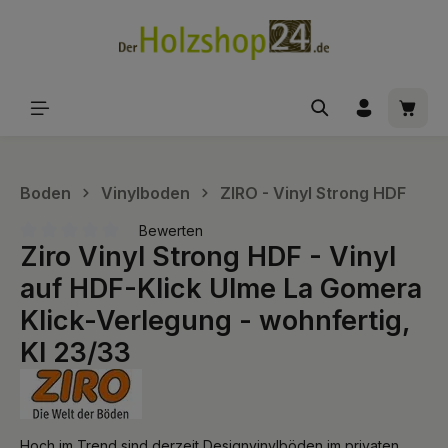
alt springen
Waren
Boden
Vinylboden
ZIRO - Vinyl Strong HDF
Bewerten
Ziro Vinyl Strong HDF - Vinyl
Durchschnittliche Bewertung von 0 von 5 Sternen
auf HDF-Klick Ulme La Gomera
Klick-Verlegung - wohnfertig,
Kl 23/33
Hoch im Trend sind derzeit Designvinylböden im privaten