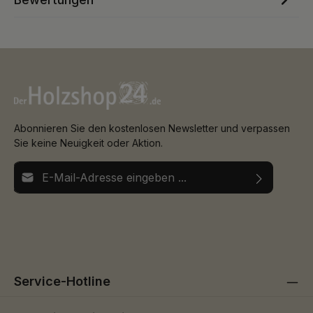
Abonnieren Sie den kostenlosen Newsletter und verpassen
Sie keine Neuigkeit oder Aktion.
E-Mail-Adresse*
Ich habe die
Datenschutzbestimmungen
zur Kenntnis
Die mit einem Stern (*) markierten Felder sind
genommen und die
AGB
gelesen und bin mit ihnen
Pflichtfelder.
einverstanden.
Service-Hotline