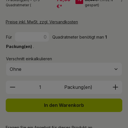
Quadratmeter (
gespart)
€*
Preise inkl. MwSt. zzgl. Versandkosten
Für
Quadratmeter benötigt man
1
Packung(en)
.
Verschnitt einkalkulieren
Produkt Anzahl: Gib den gewünschten We
Packung(en)
In den Warenkorb
Fragen Sie ein Angebot für dieses Produkt an.