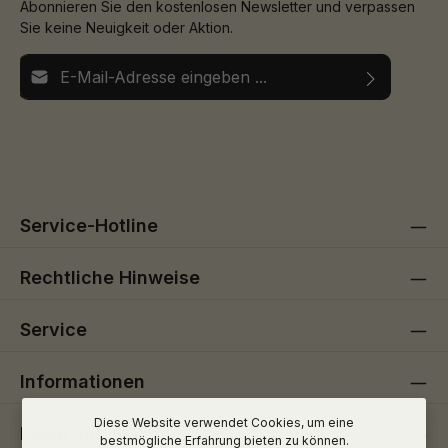
Abonnieren Sie den kostenlosen Newsletter und verpassen
Sie keine Neuigkeit oder Aktion.
E-Mail-Adresse*
Ich habe die
Datenschutzbestimmungen
zur Kenntnis
Die mit einem Stern (*) markierten Felder sind
genommen und die
AGB
gelesen und bin mit ihnen
Pflichtfelder.
einverstanden.
Service-Hotline
Rechtliche Hinweise
Service
Informationen
Diese Website verwendet Cookies, um eine
Folge uns
bestmögliche Erfahrung bieten zu können.