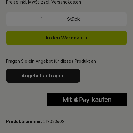
Preise inkl. MwSt. zzgl. Versandkosten
Produkt Anzahl: Gib den gewünschten We
Stück
In den Warenkorb
Fragen Sie ein Angebot für dieses Produkt an.
Angebot anfragen
Produktnummer:
512033602