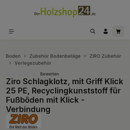
alt springen
Waren
Boden
Zubehör Bodenbeläge
ZIRO Zubehör
Verlegezubehör
Bewerten
Ziro Schlagklotz, mit Griff Klick
Durchschnittliche Bewertung von 0 von 5 Sternen
25 PE, Recyclingkunststoff für
Fußböden mit Klick -
Verbindung