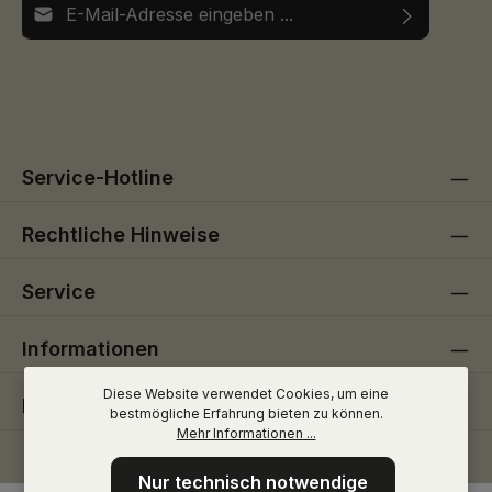
Ich habe die
Datenschutzbestimmungen
zur Kenntnis
Die mit einem Stern (*) markierten Felder sind
genommen und die
AGB
gelesen und bin mit ihnen
Pflichtfelder.
einverstanden.
Service-Hotline
Rechtliche Hinweise
Service
Informationen
Diese Website verwendet Cookies, um eine
Folge uns
bestmögliche Erfahrung bieten zu können.
Mehr Informationen ...
Nur technisch notwendige