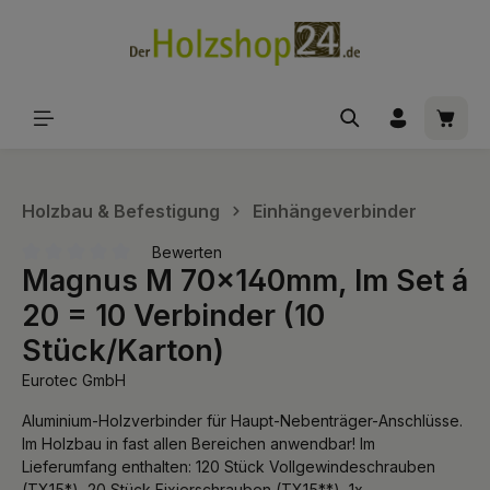
alt springen
Waren
Holzbau & Befestigung
Einhängeverbinder
Bewerten
Magnus M 70x140mm, Im Set á
Durchschnittliche Bewertung von 0 von 5 Sternen
20 = 10 Verbinder (10
Stück/Karton)
Eurotec GmbH
Aluminium-Holzverbinder für Haupt-Nebenträger-Anschlüsse.
Im Holzbau in fast allen Bereichen anwendbar! Im
Lieferumfang enthalten: 120 Stück Vollgewindeschrauben
(TX15*), 20 Stück Fixierschrauben (TX15**), 1x