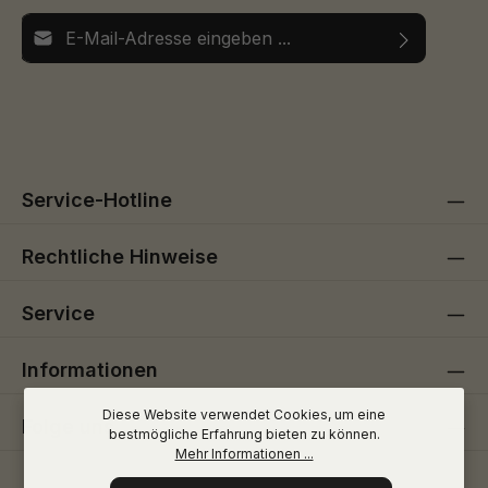
E-Mail-Adresse*
Ich habe die
Datenschutzbestimmungen
zur Kenntnis
Die mit einem Stern (*) markierten Felder sind
genommen und die
AGB
gelesen und bin mit ihnen
Pflichtfelder.
einverstanden.
Service-Hotline
Rechtliche Hinweise
Service
Informationen
Diese Website verwendet Cookies, um eine
Folge uns
bestmögliche Erfahrung bieten zu können.
Mehr Informationen ...