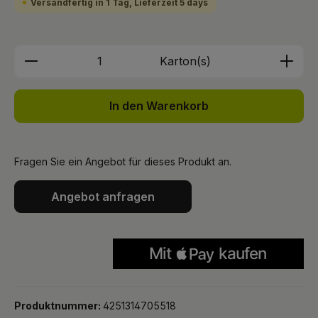
Versandfertig in 1 Tag, Lieferzeit 5 days
Produkt Anzahl: Gib den gewünschten We
Karton(s)
In den Warenkorb
Fragen Sie ein Angebot für dieses Produkt an.
Angebot anfragen
Produktnummer:
4251314705518