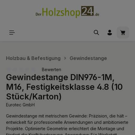
alt springen
Waren
Holzbau & Befestigung
Gewindestange
Bewerten
Gewindestange DIN976-1M,
Durchschnittliche Bewertung von 0 von 5 Sternen
M16, Festigkeitsklasse 4.8 (10
Stück/Karton)
Eurotec GmbH
Gewindestange mit metrischem Gewinde: Präzision, die hält –
entwickelt für professionelle Anwendungen und ambitionierte
Projekte. Optimierte Geometrie erleichtert die Montage und
fördert die Kraftübertragung. Anwendung: Für Werkstatt,