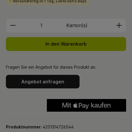
Versandfertig in 1 Tag, Lieferzeit 5 days
Produkt Anzahl: Gib den gewünschten We
Karton(s)
In den Warenkorb
Fragen Sie ein Angebot für dieses Produkt an.
Angebot anfragen
Produktnummer:
4251314726544