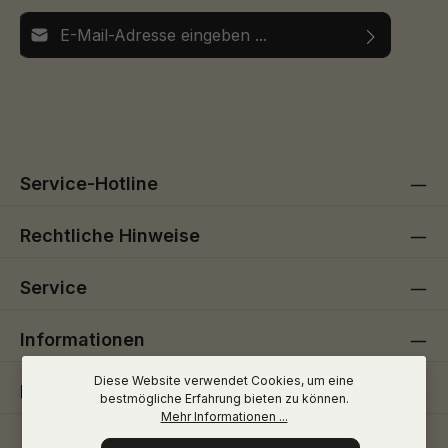
E-Mail-Adresse*
Ich habe die
Datenschutzbestimmungen
zur Kenntnis
Die mit einem Stern (*) markierten Felder sind
genommen und die
AGB
gelesen und bin mit ihnen
Pflichtfelder.
einverstanden.
Service-Hotline
Rechtliche Hinweise
Service
Informationen
Diese Website verwendet Cookies, um eine
Folge uns
bestmögliche Erfahrung bieten zu können.
Mehr Informationen ...