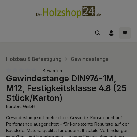
alt springen
Waren
Holzbau & Befestigung
Gewindestange
Bewerten
Gewindestange DIN976-1M,
Durchschnittliche Bewertung von 0 von 5 Sternen
M12, Festigkeitsklasse 4.8 (25
Stück/Karton)
Eurotec GmbH
Gewindestange mit metrischem Gewinde: Konsequent auf
Performance ausgerichtet – für konsistente Resultate auf der
Baustelle. Materialqualität für dauerhaft stabile Verbindungen
im Außen- und Innenbereich – je nach Einsatz. Anwendung: