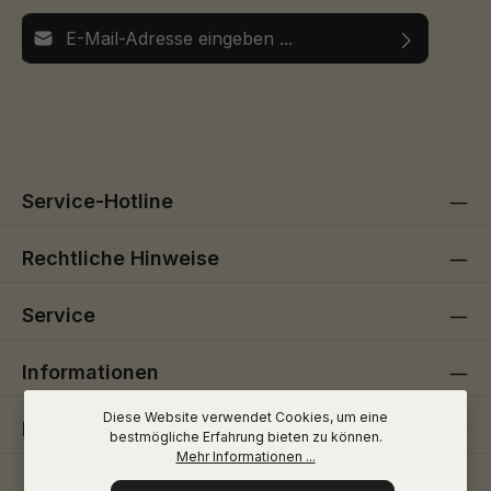
E-Mail-Adresse*
Ich habe die
Datenschutzbestimmungen
zur Kenntnis
Die mit einem Stern (*) markierten Felder sind
genommen und die
AGB
gelesen und bin mit ihnen
Pflichtfelder.
einverstanden.
Service-Hotline
Rechtliche Hinweise
Service
Informationen
Diese Website verwendet Cookies, um eine
Folge uns
bestmögliche Erfahrung bieten zu können.
Mehr Informationen ...