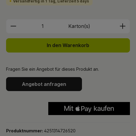
Versandfertig in 1 Tag, Lieferzeit 5 days
Produkt Anzahl: Gib den gewünschten We
Karton(s)
In den Warenkorb
Fragen Sie ein Angebot für dieses Produkt an.
Angebot anfragen
Produktnummer:
4251314726520