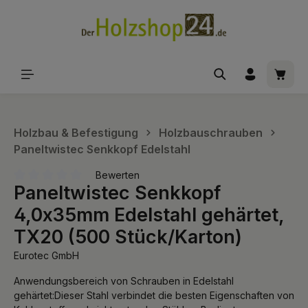
alt springen
Waren
Holzbau & Befestigung
Holzbauschrauben
Paneltwistec Senkkopf Edelstahl
Bewerten
Paneltwistec Senkkopf
Durchschnittliche Bewertung von 0 von 5 Sternen
4,0x35mm Edelstahl gehärtet,
TX20 (500 Stück/Karton)
Eurotec GmbH
Anwendungsbereich von Schrauben in Edelstahl
gehärtet:Dieser Stahl verbindet die besten Eigenschaften von