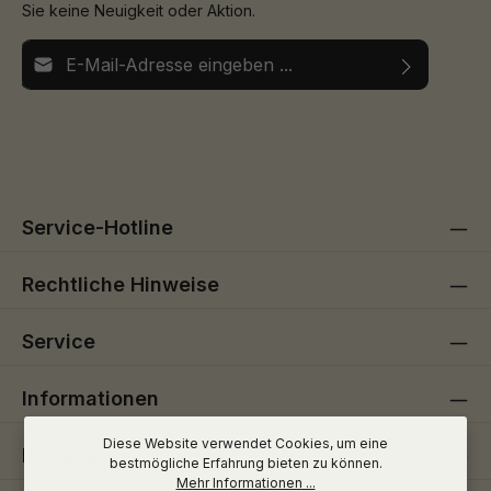
Sie keine Neuigkeit oder Aktion.
E-Mail-Adresse*
Ich habe die
Datenschutzbestimmungen
zur Kenntnis
Die mit einem Stern (*) markierten Felder sind
genommen und die
AGB
gelesen und bin mit ihnen
Pflichtfelder.
einverstanden.
Service-Hotline
Rechtliche Hinweise
Service
Informationen
Diese Website verwendet Cookies, um eine
Folge uns
bestmögliche Erfahrung bieten zu können.
Mehr Informationen ...