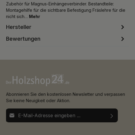
Zubehör für Magnus-Einhängeverbinder. Bestandteile:
Montagehilfe für die sichtbare Befestigung Fräslehre für die
nicht sich…
Mehr
Hersteller
Bewertungen
Abonnieren Sie den kostenlosen Newsletter und verpassen
Sie keine Neuigkeit oder Aktion.
E-Mail-Adresse*
Ich habe die
Datenschutzbestimmungen
zur Kenntnis
Die mit einem Stern (*) markierten Felder sind
genommen und die
AGB
gelesen und bin mit ihnen