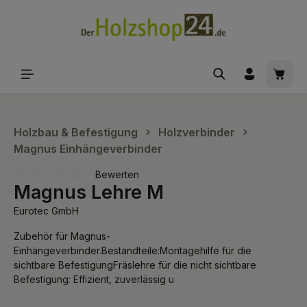
alt springen
Waren
Holzbau & Befestigung
Holzverbinder
Magnus Einhängeverbinder
Bewerten
Magnus Lehre M
Durchschnittliche Bewertung von 0 von 5 Sternen
Eurotec GmbH
Zubehör für Magnus-
Einhängeverbinder.Bestandteile:Montagehilfe für die
sichtbare BefestigungFräslehre für die nicht sichtbare
Befestigung: Effizient, zuverlässig u