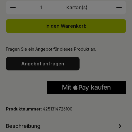
Produkt Anzahl: Gib den gewünschten We
Karton(s)
In den Warenkorb
Fragen Sie ein Angebot für dieses Produkt an.
Angebot anfragen
Produktnummer:
4251314726100
Beschreibung