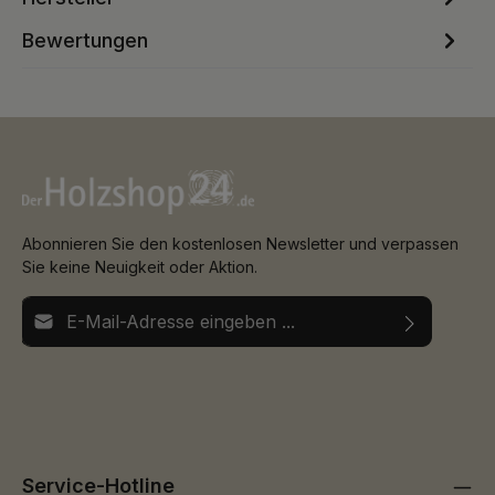
Bewertungen
Abonnieren Sie den kostenlosen Newsletter und verpassen
Sie keine Neuigkeit oder Aktion.
E-Mail-Adresse*
Ich habe die
Datenschutzbestimmungen
zur Kenntnis
Die mit einem Stern (*) markierten Felder sind
genommen und die
AGB
gelesen und bin mit ihnen
Pflichtfelder.
einverstanden.
Service-Hotline