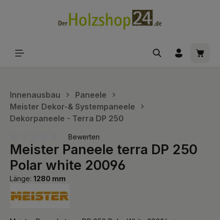
alt springen
Waren
Innenausbau
Paneele
Meister Dekor-& Systempaneele
Dekorpaneele - Terra DP 250
Bewerten
Meister Paneele terra DP 250
Durchschnittliche Bewertung von 0 von 5 Sternen
Polar white 20096
Länge:
1280 mm