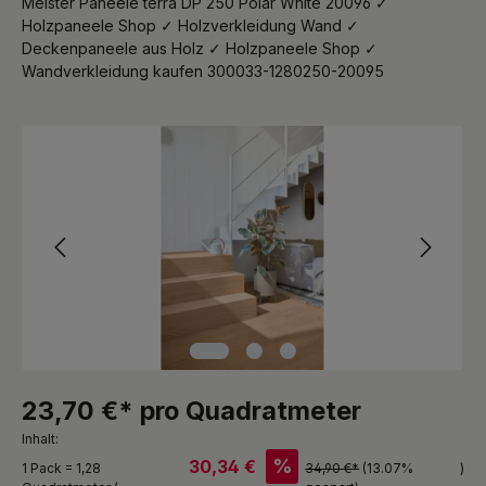
Meister Paneele terra DP 250 Polar White 20096 ✓
Holzpaneele Shop ✓ Holzverkleidung Wand ✓
Deckenpaneele aus Holz ✓ Holzpaneele Shop ✓
Wandverkleidung kaufen 300033-1280250-20095
Bildergalerie überspringen
23,70 €* pro Quadratmeter
Inhalt:
%
30,34 €
1 Pack = 1,28
34,90 €*
(13.07%
)