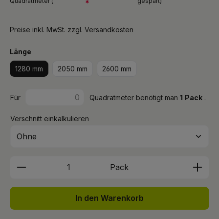
Quadratmeter (
gespart)
*
Preise inkl. MwSt. zzgl. Versandkosten
auswählen
Länge
1280 mm
2050 mm
2600 mm
Für
Quadratmeter benötigt man
1
Pack
.
Verschnitt einkalkulieren
Produkt Anzahl: Gib den gewünschten We
Pack
In den Warenkorb