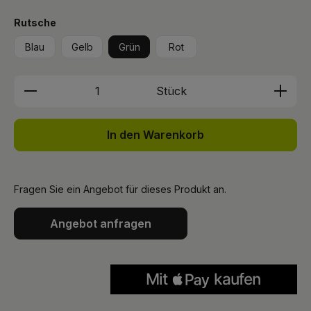
auswählen
Rutsche
Blau
Gelb
Grün
Rot
Produkt Anzahl: Gib den gewünschten We
Stück
In den Warenkorb
Fragen Sie ein Angebot für dieses Produkt an.
Angebot anfragen