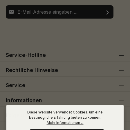
E-Mail-Adresse*
Ich habe die
Datenschutzbestimmungen
zur Kenntnis
Die mit einem Stern (*) markierten Felder sind
genommen und die
AGB
gelesen und bin mit ihnen
Pflichtfelder.
einverstanden.
Service-Hotline
Rechtliche Hinweise
Service
Informationen
Diese Website verwendet Cookies, um eine
Folge uns
bestmögliche Erfahrung bieten zu können.
Mehr Informationen ...