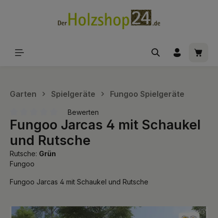
alt springen
Waren
Garten
Spielgeräte
Fungoo Spielgeräte
Bewerten
Fungoo Jarcas 4 mit Schaukel
Durchschnittliche Bewertung von 0 von 5 Sternen
und Rutsche
Rutsche:
Grün
Fungoo
Fungoo Jarcas 4 mit Schaukel und Rutsche
Bildergalerie überspringen