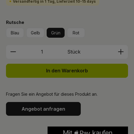
Versandfertig in 1 Tag, Lieferzeit 10-15 days
auswählen
Rutsche
Blau
Gelb
Grün
Rot
Produkt Anzahl: Gib den gewünschten We
Stück
In den Warenkorb
Fragen Sie ein Angebot für dieses Produkt an.
Angebot anfragen