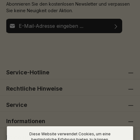
Abonnieren Sie den kostenlosen Newsletter und verpassen
Sie keine Neuigkeit oder Aktion.
E-Mail-Adresse*
Ich habe die
Datenschutzbestimmungen
zur Kenntnis
Die mit einem Stern (*) markierten Felder sind
genommen und die
AGB
gelesen und bin mit ihnen
Pflichtfelder.
einverstanden.
Service-Hotline
Rechtliche Hinweise
Service
Informationen
Diese Website verwendet Cookies, um eine
Folge uns
bestmögliche Erfahrung bieten zu können.