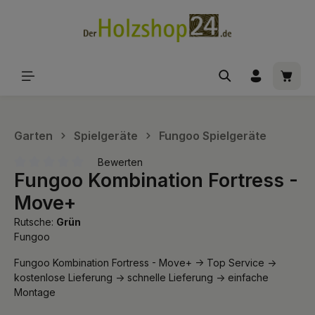
alt springen
Waren
Garten
Spielgeräte
Fungoo Spielgeräte
Bewerten
Fungoo Kombination Fortress -
Durchschnittliche Bewertung von 0 von 5 Sternen
Move+
Rutsche:
Grün
Fungoo
Fungoo Kombination Fortress - Move+ -> Top Service ->
kostenlose Lieferung -> schnelle Lieferung -> einfache
Montage