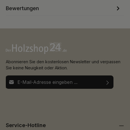
Bewertungen
Abonnieren Sie den kostenlosen Newsletter und verpassen
Sie keine Neuigkeit oder Aktion.
E-Mail-Adresse*
Ich habe die
Datenschutzbestimmungen
zur Kenntnis
Die mit einem Stern (*) markierten Felder sind
genommen und die
AGB
gelesen und bin mit ihnen
Pflichtfelder.
einverstanden.
Service-Hotline