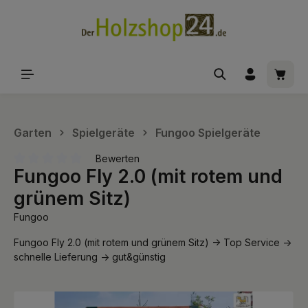
alt springen
Waren
Garten
Spielgeräte
Fungoo Spielgeräte
Bewerten
Fungoo Fly 2.0 (mit rotem und
Durchschnittliche Bewertung von 0 von 5 Sternen
grünem Sitz)
Fungoo
Fungoo Fly 2.0 (mit rotem und grünem Sitz) -> Top Service ->
schnelle Lieferung -> gut&günstig
Bildergalerie überspringen