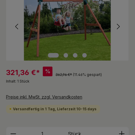
%
321,36 €*
362,96 €*
(11.46% gespart)
Inhalt:
1 Stück
Preise inkl. MwSt. zzgl. Versandkosten
Versandfertig in 1 Tag, Lieferzeit 10-15 days
Produkt Anzahl: Gib den gewünschten We
Stück