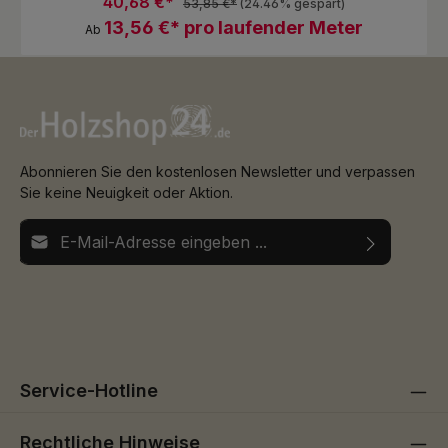
40,68 €*
53,85 €*
(24.46% gespart)
Längen je nach Verfügbarkeit!!
13,56 €* pro laufender Meter
Ab
Abonnieren Sie den kostenlosen Newsletter und verpassen
Sie keine Neuigkeit oder Aktion.
E-Mail-Adresse*
Ich habe die
Datenschutzbestimmungen
zur Kenntnis
Die mit einem Stern (*) markierten Felder sind
genommen und die
AGB
gelesen und bin mit ihnen
Pflichtfelder.
einverstanden.
Service-Hotline
Rechtliche Hinweise