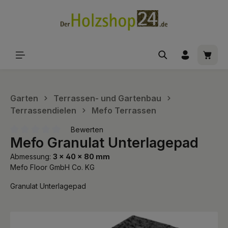
alt springen
Waren
Garten
Terrassen- und Gartenbau
Terrassendielen
Mefo Terrassen
Bewerten
Mefo Granulat Unterlagepad
Durchschnittliche Bewertung von 0 von 5 Sternen
Abmessung:
3 x 40 x 80 mm
Mefo Floor GmbH Co. KG
Granulat Unterlagepad
Bildergalerie überspringen