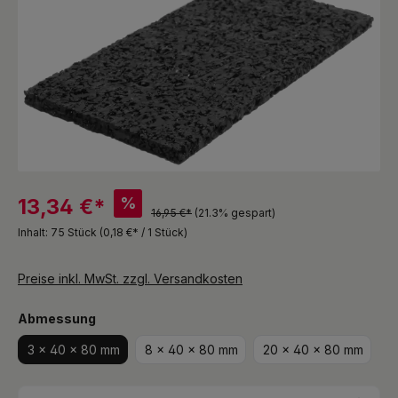
%
13,34 €*
16,95 €*
(21.3% gespart)
Inhalt:
75 Stück
(0,18 €* / 1 Stück)
Preise inkl. MwSt. zzgl. Versandkosten
auswählen
Abmessung
3 x 40 x 80 mm
8 x 40 x 80 mm
20 x 40 x 80 mm