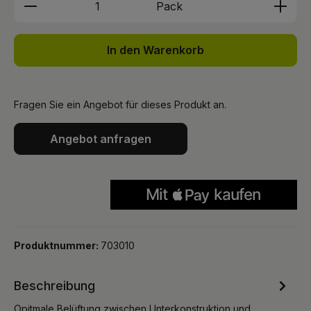
Produkt Anzahl: Gib den gewünschten We
Pack
In den Warenkorb
Fragen Sie ein Angebot für dieses Produkt an.
Angebot anfragen
Produktnummer:
703010
Beschreibung
Opitmale Belüftung zwischen Unterkonstruktion und