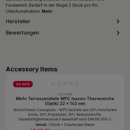
Fundament. Bedarf: In der Regel 2 Stück pro lfm.
Unterkonstruktion.
Mehr
Hersteller
Bewertungen
Produktgalerie überspringen
Accessory Items
24.46
%
Durchschnittliche Bewertung von 0 von 5 Sternen
502001M
Mefo Terrassendiele WPC massiv Thermoeiche
(Optik) 22 x 143 mm
Wood Plastic Comopsite - WPC besteht aus 60% Holzfasern
Eiche, 30% Polyetylen, 10% Verbundstoffe.
Dauerhaftigkeitsklasse II dauerhaft nach DIN EN 350-2.
Verpackungseinheit 2 Stück. Es wird bei den Dielen bei der
Inhalt:
1 Stück = 3 laufender Meter
Verlegung von der Strukturseite als Sichtseite ausgegangen!