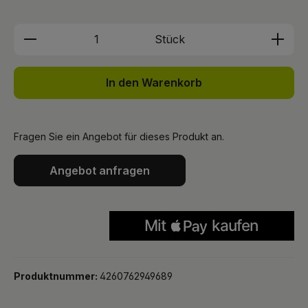
Produkt Anzahl: Gib den gewünschten We
Stück
In den Warenkorb
Fragen Sie ein Angebot für dieses Produkt an.
Angebot anfragen
Produktnummer:
4260762949689