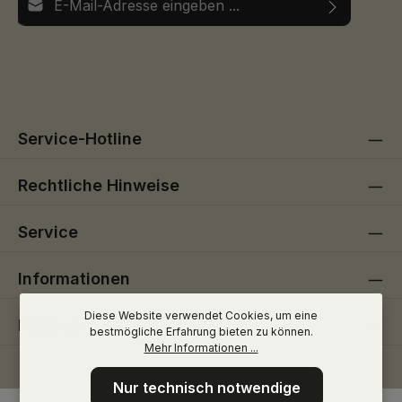
Ich habe die
Datenschutzbestimmungen
zur Kenntnis
Die mit einem Stern (*) markierten Felder sind
genommen und die
AGB
gelesen und bin mit ihnen
Pflichtfelder.
einverstanden.
Service-Hotline
Rechtliche Hinweise
Service
Informationen
Diese Website verwendet Cookies, um eine
Folge uns
bestmögliche Erfahrung bieten zu können.
Mehr Informationen ...
Nur technisch notwendige