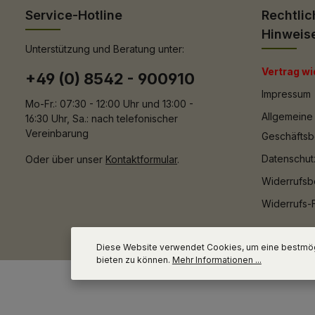
Service-Hotline
Rechtlic
Hinweis
Unterstützung und Beratung unter:
Vertrag wi
+49 (0) 8542 - 900910
Impressum
Mo-Fr.: 07:30 - 12:00 Uhr und 13:00 -
Allgemeine
16:30 Uhr, Sa.: nach telefonischer
Vereinbarung
Geschäfts
Datenschut
Oder über unser
Kontaktformular
.
Widerrufsb
Widerrufs-
Diese Website verwendet Cookies, um eine bestmög
bieten zu können.
Mehr Informationen ...