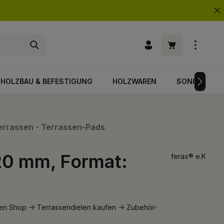
Warenkorb enth
HOLZBAU & BEFESTIGUNG
HOLZWAREN
SONDERPOS
terrassen - Terrassen-Pads
20 mm, Format:
ferax® e.K
en Shop -> Terrassendielen kaufen -> Zubehör-