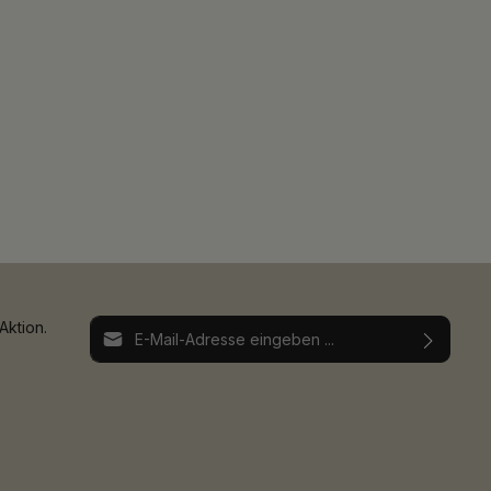
E-Mail-Adresse*
Aktion.
Ich habe die
Datenschutzbestimmungen
zur
Die mit einem Stern (*) markierten Felder sind
Kenntnis genommen und die
AGB
gelesen und
Pflichtfelder.
bin mit ihnen einverstanden.