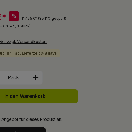
€*
%
117,55 €*
(35.11% gespart)
k
(0,70 €* / 1 Stück)
wSt. zzgl. Versandkosten
ig in 1 Tag, Lieferzeit 3-8 days
Anzahl: Gib den gewünschten Wert ein 
Pack
In den Warenkorb
n Angebot für dieses Produkt an.