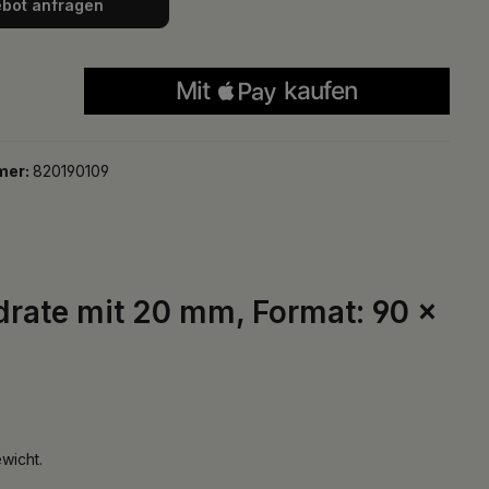
bot anfragen
mer:
820190109
ate mit 20 mm, Format: 90 x
wicht.