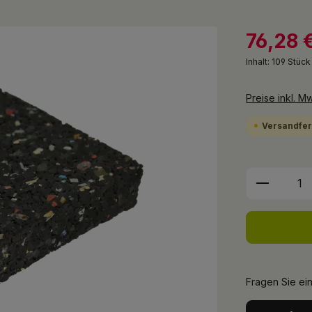
76,28 
Inhalt:
109 Stüc
Preise inkl. M
Versandfert
Produkt 
Fragen Sie ei