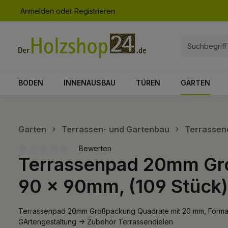
Anmelden
oder
Registrieren
springen
Zur Hauptnavigation springen
BODEN
INNENAUSBAU
TÜREN
GARTEN
Garten
Terrassen- und Gartenbau
Terrassen
Bewerten
Terrassenpad 20mm Gro
Durchschnittliche Bewertung von 0 von 5 Sternen
90 x 90mm, (109 Stück)
Terrassenpad 20mm Großpackung Quadrate mit 20 mm, Format: 
GArtengestaltung -> Zubehör Terrassendielen