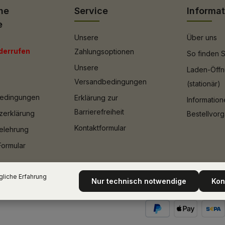
he
Service
Informa
e
Unsere
Über uns
derrufen
Zahlungsoptionen
So finden S
Unsere
Laden-Öffn
Versandbedingungen
(stationär)
bedingungen
Erklärung zur
Informatio
Barrierefreiheit
zerklärung
Bestellvor
Kontaktformular
elehrung
Formular
liche Erfahrung
Nur technisch notwendige
Kon