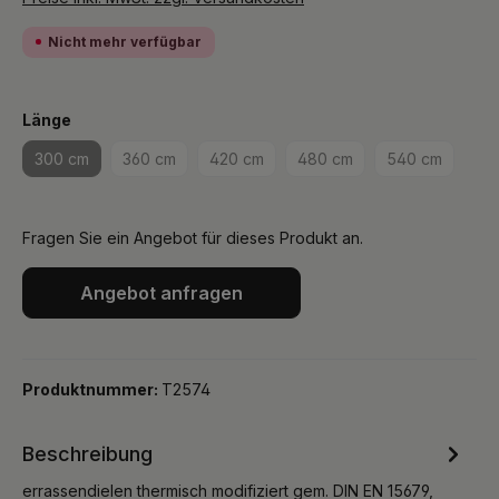
Nicht mehr verfügbar
auswählen
Länge
300 cm
360 cm
420 cm
480 cm
540 cm
(Diese Option ist zurzeit nicht verfügbar.)
(Diese Option ist zurzeit nicht verfügbar.)
(Diese Option ist zurzeit nicht verfügbar
(Diese Option ist zurzeit n
(Diese Option
Fragen Sie ein Angebot für dieses Produkt an.
Angebot anfragen
Produktnummer:
T2574
Beschreibung
errassendielen thermisch modifiziert gem. DIN EN 15679,