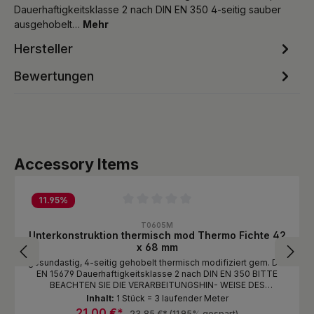
Dauerhaftigkeitsklasse 2 nach DIN EN 350 4-seitig sauber
ausgehobelt…
Mehr
Hersteller
Bewertungen
Produktgalerie überspringen
Accessory Items
11.95
%
Durchschnittliche Bewertung von 0 von 5 Sternen
T0605M
Unterkonstruktion thermisch mod Thermo Fichte 42
x 68 mm
gesundastig, 4-seitig gehobelt thermisch modifiziert gem. DIN
EN 15679 Dauerhaftigkeitsklasse 2 nach DIN EN 350 BITTE
BEACHTEN SIE DIE VERARBEITUNGSHIN- WEISE DES
HERSTELLERS !Längen je nach Verfügbarkeit!
Inhalt:
1 Stück = 3 laufender Meter
21,00 €*
23,85 €*
(11.95% gespart)