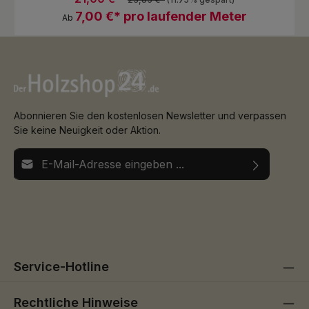
7,00 €* pro laufender Meter
Ab
Abonnieren Sie den kostenlosen Newsletter und verpassen
Sie keine Neuigkeit oder Aktion.
E-Mail-Adresse*
Ich habe die
Datenschutzbestimmungen
zur Kenntnis
Die mit einem Stern (*) markierten Felder sind
genommen und die
AGB
gelesen und bin mit ihnen
Pflichtfelder.
einverstanden.
Service-Hotline
Rechtliche Hinweise