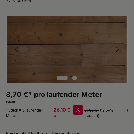
27 x 140 mm
Bildergalerie überspringen
8,70 €* pro laufender Meter
Inhalt:
%
26,10 €
1 Stück = 3 laufender
29,85 €*
(12.56%
)
Meter (
gespart)
*
Preise inkl. MwSt. zzgl. Versandkosten