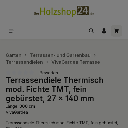
alt springen
Waren
Garten
Terrassen- und Gartenbau
Terrassendielen
VivaGardea Terrasse
Bewerten
Terrassendiele Thermisch
Durchschnittliche Bewertung von 0 von 5 Sternen
mod. Fichte TMT, fein
gebürstet, 27 x 140 mm
Länge:
300 cm
VivaGardea
Terrassendiele Thermisch mod. Fichte TMT, fein gebürstet,