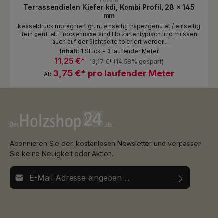
Terrassendielen Kiefer kdi, Kombi Profil, 28 x 145
mm
kesseldruckimprägniert grün, einseitig trapezgenutet / einseitig
fein geriffelt Trockenrisse sind Holzartentypisch und müssen
auch auf der Sichtseite toleriert werden.
Dauerhaftigkeitsklasse 4 Längen je nach Verfügbarkeit
Inhalt:
1 Stück = 3 laufender Meter
11,25 €*
13,17 €*
(14.58% gespart)
3,75 €* pro laufender Meter
Ab
Abonnieren Sie den kostenlosen Newsletter und verpassen
Sie keine Neuigkeit oder Aktion.
E-Mail-Adresse*
Ich habe die
Datenschutzbestimmungen
zur Kenntnis
Die mit einem Stern (*) markierten Felder sind
genommen und die
AGB
gelesen und bin mit ihnen
Pflichtfelder.
einverstanden.