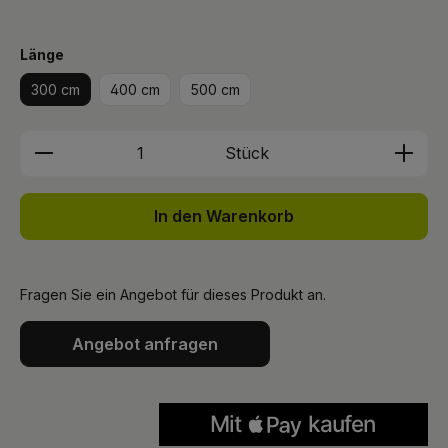
auswählen
Länge
300 cm
400 cm
500 cm
Produkt Anzahl: Gib den gewünschten We
Stück
In den Warenkorb
Fragen Sie ein Angebot für dieses Produkt an.
Angebot anfragen