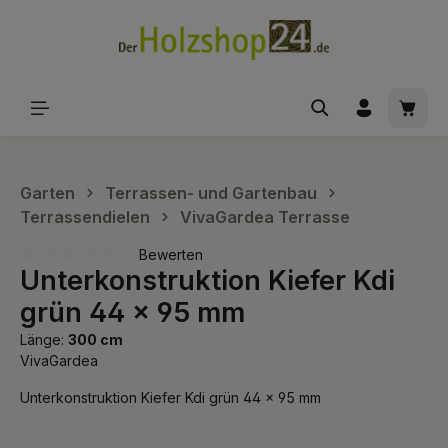
alt springen
Waren
Garten
Terrassen- und Gartenbau
Terrassendielen
VivaGardea Terrasse
Bewerten
Unterkonstruktion Kiefer Kdi
Durchschnittliche Bewertung von 0 von 5 Sternen
grün 44 x 95 mm
Länge:
300 cm
VivaGardea
Unterkonstruktion Kiefer Kdi grün 44 x 95 mm