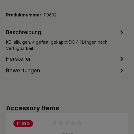
Produktnummer:
T0602
Beschreibung
KDI alls. geh. + gefast, gekappt DC 4 ! Längen nach
Verfügbarkeit !
Hersteller
Bewertungen
Produktgalerie überspringen
Accessory Items
14.58
%
Durchschnittliche Bewertung von 0 von 5 Sternen
T0701M