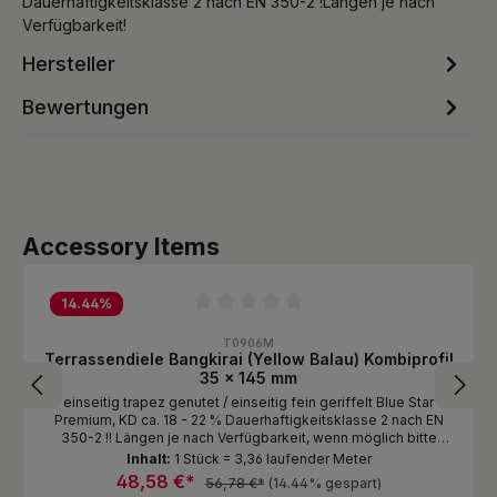
Dauerhaftigkeitsklasse 2 nach EN 350-2 !Längen je nach
Verfügbarkeit!
Hersteller
Bewertungen
Produktgalerie überspringen
Accessory Items
14.44
%
Durchschnittliche Bewertung von 0 von 5 Sternen
T0906M
Terrassendiele Bangkirai (Yellow Balau) Kombiprofil
35 x 145 mm
einseitig trapez genutet / einseitig fein geriffelt Blue Star
Premium, KD ca. 18 - 22 % Dauerhaftigkeitsklasse 2 nach EN
350-2 !! Längen je nach Verfügbarkeit, wenn möglich bitte
Anfragen !!
Inhalt:
1 Stück = 3,36 laufender Meter
48,58 €*
56,78 €*
(14.44% gespart)