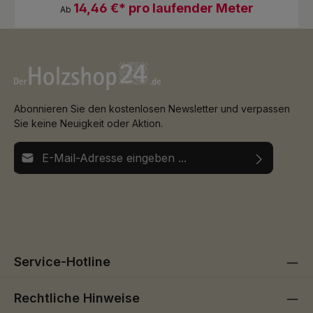
14,46 €* pro laufender Meter
Ab
Abonnieren Sie den kostenlosen Newsletter und verpassen
Sie keine Neuigkeit oder Aktion.
E-Mail-Adresse*
Ich habe die
Datenschutzbestimmungen
zur Kenntnis
Die mit einem Stern (*) markierten Felder sind
genommen und die
AGB
gelesen und bin mit ihnen
Pflichtfelder.
einverstanden.
Service-Hotline
Rechtliche Hinweise