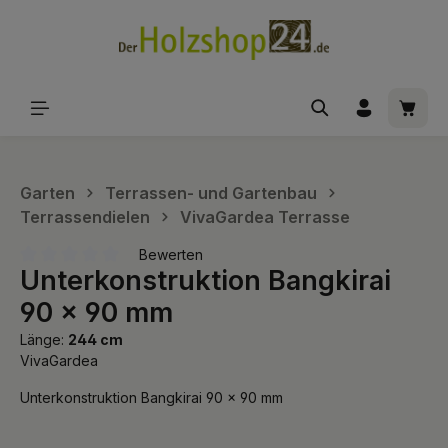
alt springen
Waren
Garten
Terrassen- und Gartenbau
Terrassendielen
VivaGardea Terrasse
Bewerten
Unterkonstruktion Bangkirai
Durchschnittliche Bewertung von 0 von 5 Sternen
90 x 90 mm
Länge:
244 cm
VivaGardea
Unterkonstruktion Bangkirai 90 x 90 mm