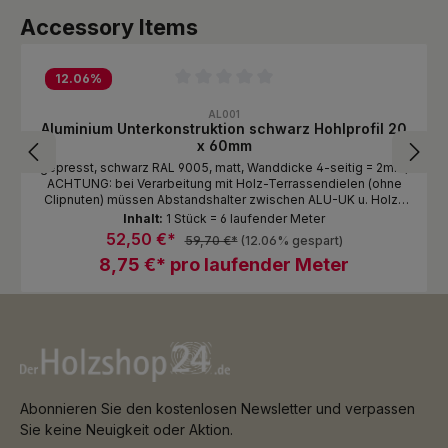
Produktgalerie überspringen
Accessory Items
12.06
%
Durchschnittliche Bewertung von 0 von 5 Sternen
AL001
Aluminium Unterkonstruktion schwarz Hohlprofil 20
x 60mm
gepresst, schwarz RAL 9005, matt, Wanddicke 4-seitig = 2mm,
ACHTUNG: bei Verarbeitung mit Holz-Terrassendielen (ohne
Clipnuten) müssen Abstandshalter zwischen ALU-UK u. Holz-
dielen verwendet werden. Wir empfehlen unser Distanzkreuz
Inhalt:
1 Stück = 6 laufender Meter
"DK-70"
52,50 €*
59,70 €*
(12.06% gespart)
8,75 €* pro laufender Meter
Abonnieren Sie den kostenlosen Newsletter und verpassen
Sie keine Neuigkeit oder Aktion.