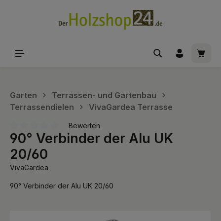
alt springen
Waren
Garten
Terrassen- und Gartenbau
Terrassendielen
VivaGardea Terrasse
Bewerten
90° Verbinder der Alu UK
Durchschnittliche Bewertung von 0 von 5 Sternen
20/60
VivaGardea
90° Verbinder der Alu UK 20/60
Bildergalerie überspringen