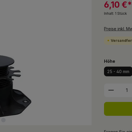
6,10 €
Inhalt:
1 Stück
Preise inkl. M
Versandfert
auswäh
Höhe
25 - 40 mm
Produkt 
Fragen Sie ei