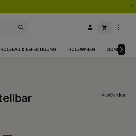
Warenkorb enth
HOLZBAU & BEFESTIGUNG
HOLZWAREN
SONDERPOS
ellbar
VivaGardea