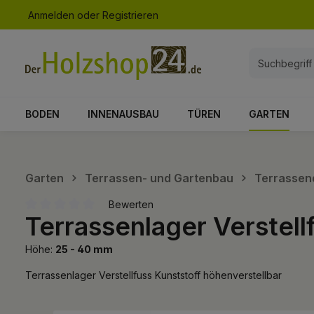
Anmelden
oder
Registrieren
springen
Zur Hauptnavigation springen
BODEN
INNENAUSBAU
TÜREN
GARTEN
Garten
Terrassen- und Gartenbau
Terrassen
Bewerten
Terrassenlager Verstell
Durchschnittliche Bewertung von 0 von 5 Sternen
Höhe:
25 - 40 mm
Terrassenlager Verstellfuss Kunststoff höhenverstellbar