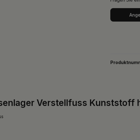
Ange
Produktnum
enlager Verstellfuss Kunststoff 
ss