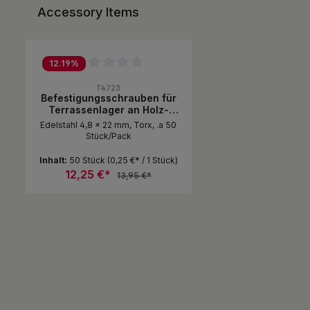
Accessory Items
Produktgalerie überspringen
12.19
%
Durchschnittliche Bewertung von 0 von 5 Sternen
T4723
Befestigungsschrauben für
Terrassenlager an Holz-
oder Alu-UK
Edelstahl 4,8 x 22 mm, Torx, .a 50
Stück/Pack
Inhalt:
50 Stück
(0,25 €* / 1 Stück)
12,25 €*
13,95 €*
Produkt Anzahl: Gib den gewünsc
Pack