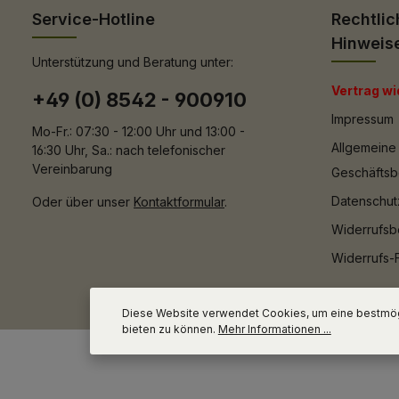
Service-Hotline
Rechtlic
Hinweis
Unterstützung und Beratung unter:
Vertrag wi
+49 (0) 8542 - 900910
Impressum
Mo-Fr.: 07:30 - 12:00 Uhr und 13:00 -
Allgemeine
16:30 Uhr, Sa.: nach telefonischer
Vereinbarung
Geschäfts
Datenschut
Oder über unser
Kontaktformular
.
Widerrufsb
Widerrufs-
Diese Website verwendet Cookies, um eine bestmög
bieten zu können.
Mehr Informationen ...