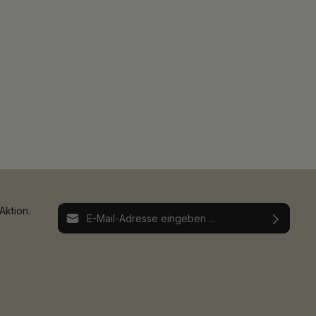
E-Mail-Adresse*
Aktion.
Ich habe die
Datenschutzbestimmungen
zur
Die mit einem Stern (*) markierten Felder sind
Kenntnis genommen und die
AGB
gelesen und
Pflichtfelder.
bin mit ihnen einverstanden.