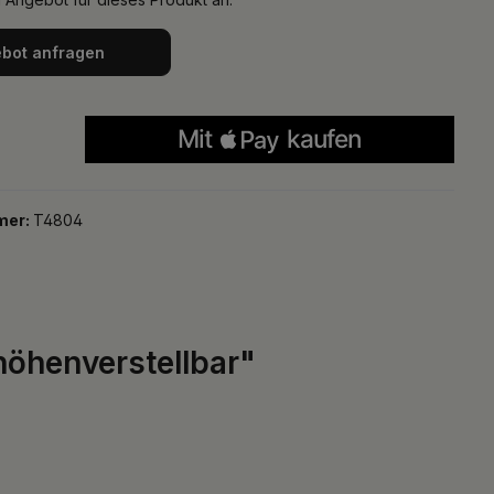
bot anfragen
mer:
T4804
höhenverstellbar"