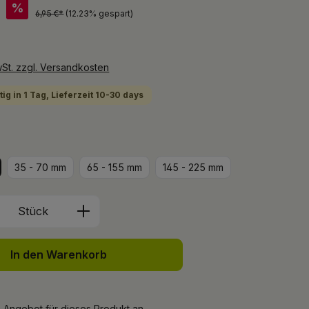
*
%
6,95 €*
(12.23% gespart)
wSt. zzgl. Versandkosten
ig in 1 Tag, Lieferzeit 10-30 days
len
35 - 70 mm
65 - 155 mm
145 - 225 mm
Anzahl: Gib den gewünschten Wert ein 
Stück
In den Warenkorb
n Angebot für dieses Produkt an.