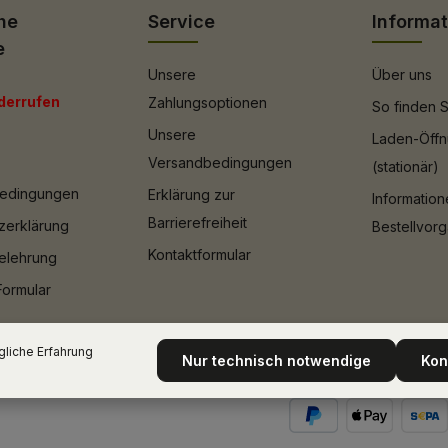
he
Service
Informa
e
Unsere
Über uns
derrufen
Zahlungsoptionen
So finden S
Unsere
Laden-Öffn
Versandbedingungen
(stationär)
bedingungen
Erklärung zur
Informatio
Barrierefreiheit
zerklärung
Bestellvor
Kontaktformular
elehrung
Formular
liche Erfahrung
Nur technisch notwendige
Kon