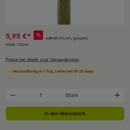
%
5,95 €*
6,89 €*
(13.64% gespart)
Inhalt:
1 Stück
Preise inkl. MwSt. zzgl. Versandkosten
Versandfertig in 1 Tag, Lieferzeit 15-20 days
Produkt Anzahl: Gib den gewünschten We
Stück
In den Warenkorb