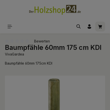
alt springen
Waren
Bewerten
Baumpfähle 60mm 175 cm KDI
Durchschnittliche Bewertung von 0 von 5 Sternen
VivaGardea
Baumpfähle 60mm 175cm KDI
Bildergalerie überspringen