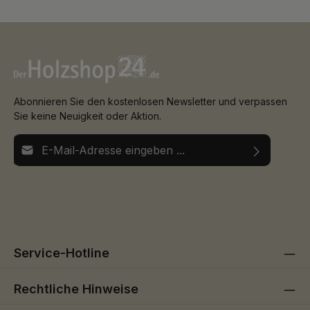
Abonnieren Sie den kostenlosen Newsletter und verpassen
Sie keine Neuigkeit oder Aktion.
E-Mail-Adresse*
Ich habe die
Datenschutzbestimmungen
zur Kenntnis
Die mit einem Stern (*) markierten Felder sind
genommen und die
AGB
gelesen und bin mit ihnen
Pflichtfelder.
einverstanden.
Service-Hotline
Rechtliche Hinweise