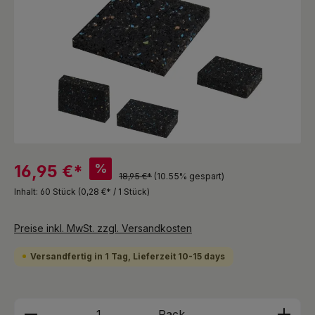
%
16,95 €*
18,95 €*
(10.55% gespart)
Inhalt:
60 Stück
(0,28 €* / 1 Stück)
Preise inkl. MwSt. zzgl. Versandkosten
Versandfertig in 1 Tag, Lieferzeit 10-15 days
Produkt Anzahl: Gib den gewünschten We
Pack