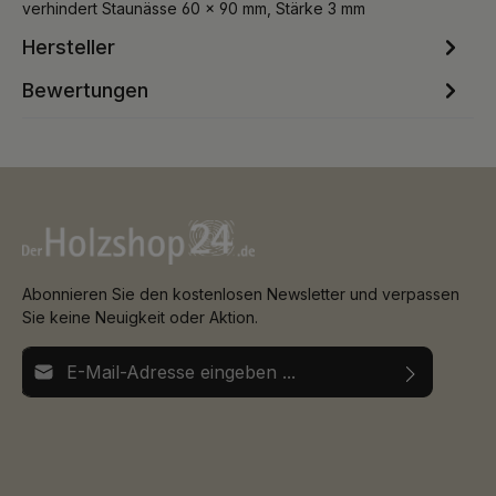
verhindert Staunässe 60 x 90 mm, Stärke 3 mm
Hersteller
Bewertungen
Abonnieren Sie den kostenlosen Newsletter und verpassen
Sie keine Neuigkeit oder Aktion.
E-Mail-Adresse*
Ich habe die
Datenschutzbestimmungen
zur Kenntnis
Die mit einem Stern (*) markierten Felder sind
genommen und die
AGB
gelesen und bin mit ihnen
Pflichtfelder.
einverstanden.