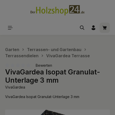
alt springen
Waren
Garten
Terrassen- und Gartenbau
Terrassendielen
VivaGardea Terrasse
Bewerten
VivaGardea Isopat Granulat-
Durchschnittliche Bewertung von 0 von 5 Sternen
Unterlage 3 mm
VivaGardea
VivaGardea Isopat Granulat-Unterlage 3 mm
Bildergalerie überspringen