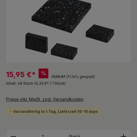
%
15,95 €*
17,95 €*
(11.14% gespart)
Inhalt:
48 Stück
(0,33 €* / 1 Stück)
Preise inkl. MwSt. zzgl. Versandkosten
Versandfertig in 1 Tag, Lieferzeit 10-15 days
Produkt Anzahl: Gib den gewünschten We
Pack