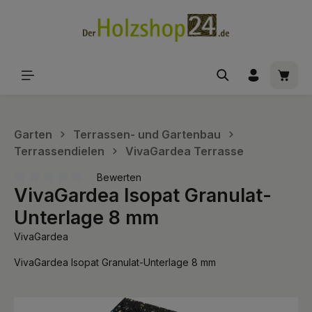
alt springen
Waren
Garten
Terrassen- und Gartenbau
Terrassendielen
VivaGardea Terrasse
Bewerten
VivaGardea Isopat Granulat-
Durchschnittliche Bewertung von 0 von 5 Sternen
Unterlage 8 mm
VivaGardea
VivaGardea Isopat Granulat-Unterlage 8 mm
Bildergalerie überspringen