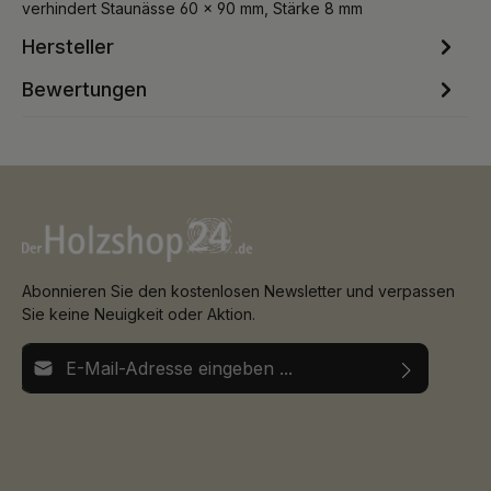
verhindert Staunässe 60 x 90 mm, Stärke 8 mm
Hersteller
Bewertungen
Abonnieren Sie den kostenlosen Newsletter und verpassen
Sie keine Neuigkeit oder Aktion.
E-Mail-Adresse*
Ich habe die
Datenschutzbestimmungen
zur Kenntnis
Die mit einem Stern (*) markierten Felder sind
genommen und die
AGB
gelesen und bin mit ihnen
Pflichtfelder.
einverstanden.