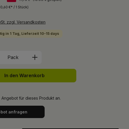
(0,60 €* / 1 Stück)
wSt. zzgl. Versandkosten
ig in 1 Tag, Lieferzeit 10-15 days
Anzahl: Gib den gewünschten Wert ein 
Pack
In den Warenkorb
n Angebot für dieses Produkt an.
bot anfragen