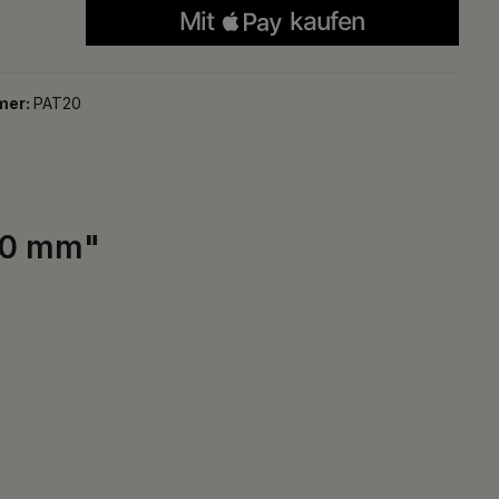
mer:
PAT20
 20 mm"