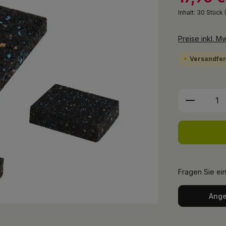
Inhalt:
30 Stück
Preise inkl. M
Versandfert
Produkt 
Fragen Sie ei
Ange