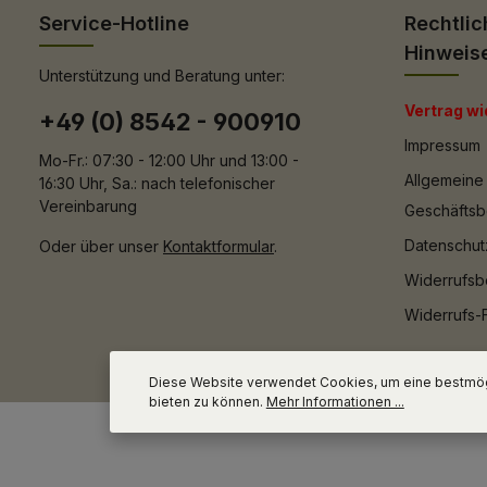
Service-Hotline
Rechtlic
Hinweis
Unterstützung und Beratung unter:
Vertrag wi
+49 (0) 8542 - 900910
Impressum
Mo-Fr.: 07:30 - 12:00 Uhr und 13:00 -
Allgemeine
16:30 Uhr, Sa.: nach telefonischer
Vereinbarung
Geschäfts
Datenschut
Oder über unser
Kontaktformular
.
Widerrufsb
Widerrufs-
Diese Website verwendet Cookies, um eine bestmög
bieten zu können.
Mehr Informationen ...