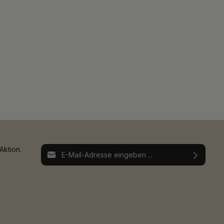
E-Mail-Adresse*
Aktion.
Ich habe die
Datenschutzbestimmungen
zur
Die mit einem Stern (*) markierten Felder sind
Kenntnis genommen und die
AGB
gelesen und
Pflichtfelder.
bin mit ihnen einverstanden.