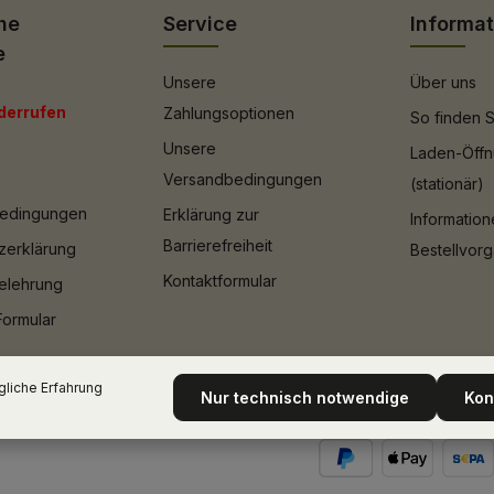
he
Service
Informa
e
Unsere
Über uns
derrufen
Zahlungsoptionen
So finden S
Unsere
Laden-Öffn
Versandbedingungen
(stationär)
bedingungen
Erklärung zur
Informatio
Barrierefreiheit
zerklärung
Bestellvor
Kontaktformular
elehrung
Formular
liche Erfahrung
Nur technisch notwendige
Kon