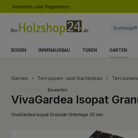
Anmelden
oder
Registrieren
springen
Zur Hauptnavigation springen
BODEN
INNENAUSBAU
TÜREN
GARTEN
Garten
Terrassen- und Gartenbau
Terrassen
Bewerten
VivaGardea Isopat Gra
Durchschnittliche Bewertung von 0 von 5 Sternen
VivaGardea Isopat Granulat-Unterlage 20 mm
Bildergalerie überspringen