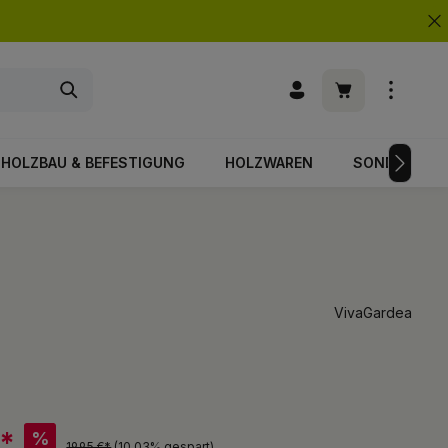
Warenkorb enth
HOLZBAU & BEFESTIGUNG
HOLZWAREN
SONDERPOS
VivaGardea
€*
%
19,95 €*
(10.03% gespart)