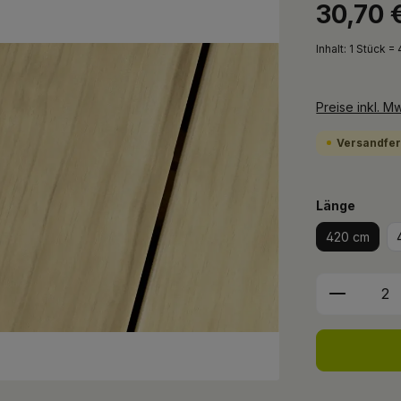
30,70 
Inhalt:
1 Stück = 
Preise inkl. M
Versandfert
auswä
Länge
420 cm
Produkt 