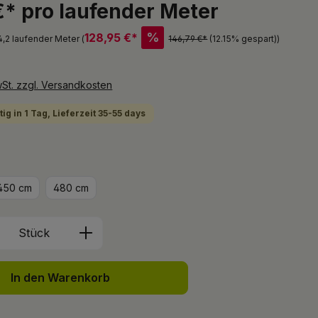
€* pro laufender Meter
%
128,95 €*
4,2 laufender Meter (
146,79 €*
(12.15% gespart)
)
wSt. zzgl. Versandkosten
ig in 1 Tag, Lieferzeit 35-55 days
hlen
450 cm
480 cm
Anzahl: Gib den gewünschten Wert ein 
Stück
In den Warenkorb