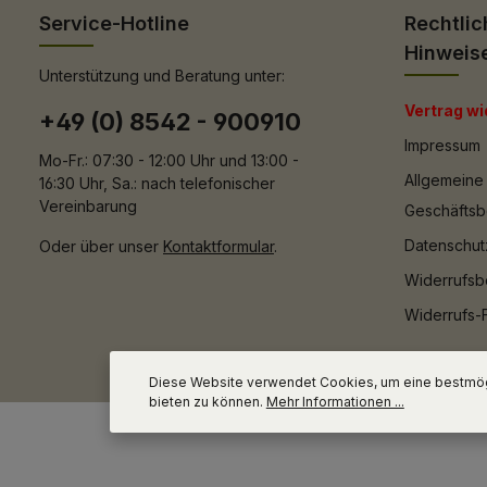
Service-Hotline
Rechtlic
Hinweis
Unterstützung und Beratung unter:
Vertrag wi
+49 (0) 8542 - 900910
Impressum
Mo-Fr.: 07:30 - 12:00 Uhr und 13:00 -
Allgemeine
16:30 Uhr, Sa.: nach telefonischer
Vereinbarung
Geschäfts
Datenschut
Oder über unser
Kontaktformular
.
Widerrufsb
Widerrufs-
Diese Website verwendet Cookies, um eine bestmög
bieten zu können.
Mehr Informationen ...