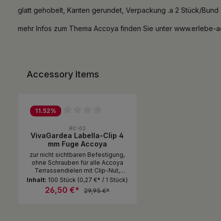
glatt gehobelt, Kanten gerundet, Verpackung .a 2 Stück/Bund
mehr Infos zum Thema Accoya finden Sie unter www.erlebe-
Accessory Items
Produktgalerie überspringen
11.52
%
Durchschnittliche Bewertung von 0 von 5 Sternen
RC-02
VivaGardea Labella-Clip 4
mm Fuge Accoya
zur nicht sichtbaren Befestigung,
ohne Schrauben für alle Accoya
Terrassendielen mit Clip-Nut,
Verbrauch ca 16 Stück/qm
Inhalt:
100 Stück
(0,27 €* / 1 Stück)
26,50 €*
29,95 €*
Produkt Anzahl: Gib den gewünsc