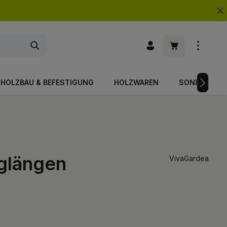
Warenkorb enth
HOLZBAU & BEFESTIGUNG
HOLZWAREN
SONDERPOS
nglängen
VivaGardea