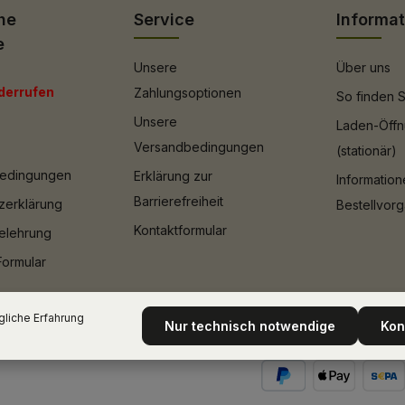
he
Service
Informa
e
Unsere
Über uns
derrufen
Zahlungsoptionen
So finden S
Unsere
Laden-Öffn
Versandbedingungen
(stationär)
bedingungen
Erklärung zur
Informatio
Barrierefreiheit
zerklärung
Bestellvor
Kontaktformular
elehrung
Formular
liche Erfahrung
Nur technisch notwendige
Kon