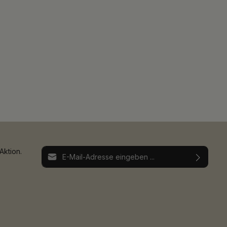
E-Mail-Adresse*
Aktion.
Ich habe die
Datenschutzbestimmungen
zur
Die mit einem Stern (*) markierten Felder sind
Kenntnis genommen und die
AGB
gelesen und
Pflichtfelder.
bin mit ihnen einverstanden.