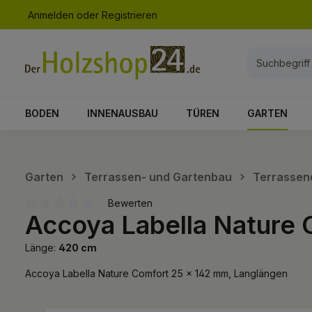
Anmelden
oder
Registrieren
springen
Zur Hauptnavigation springen
BODEN
INNENAUSBAU
TÜREN
GARTEN
Garten
Terrassen- und Gartenbau
Terrassen
Bewerten
Accoya Labella Nature 
Durchschnittliche Bewertung von 0 von 5 Sternen
Länge:
420 cm
Accoya Labella Nature Comfort 25 x 142 mm, Langlängen