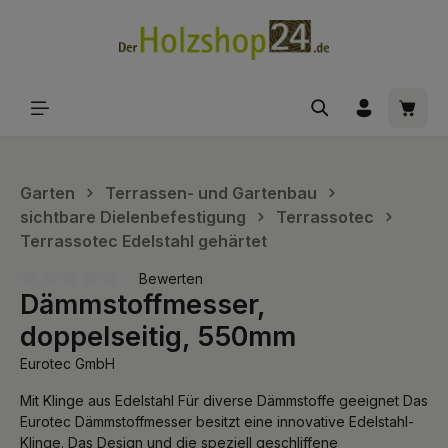
alt springen
Waren
Garten
Terrassen- und Gartenbau
sichtbare Dielenbefestigung
Terrassotec
Terrassotec Edelstahl gehärtet
Bewerten
Dämmstoffmesser,
Durchschnittliche Bewertung von 0 von 5 Sternen
doppelseitig, 550mm
Eurotec GmbH
Mit Klinge aus Edelstahl Für diverse Dämmstoffe geeignet Das
Eurotec Dämmstoffmesser besitzt eine innovative Edelstahl-
Klinge. Das Design und die speziell geschliffene