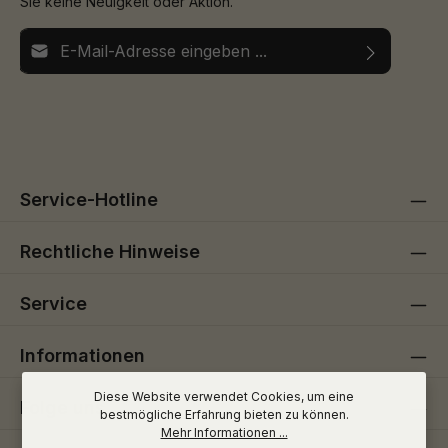
Sie keine Neuigkeit oder Aktion.
E-Mail-Adresse*
Ich habe die
Datenschutzbestimmungen
zur Kenntnis
Die mit einem Stern (*) markierten Felder sind
genommen und die
AGB
gelesen und bin mit ihnen
Pflichtfelder.
einverstanden.
Service-Hotline
Rechtliche Hinweise
Service
Informationen
Diese Website verwendet Cookies, um eine
Folge uns
bestmögliche Erfahrung bieten zu können.
Mehr Informationen ...