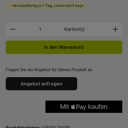
Versandfertig in 1 Tag, Lieferzeit 5 days
Produkt Anzahl: Gib den gewünschten We
Karton(s)
In den Warenkorb
Fragen Sie ein Angebot für dieses Produkt an.
Angebot anfragen
Produktnummer:
4251314716095