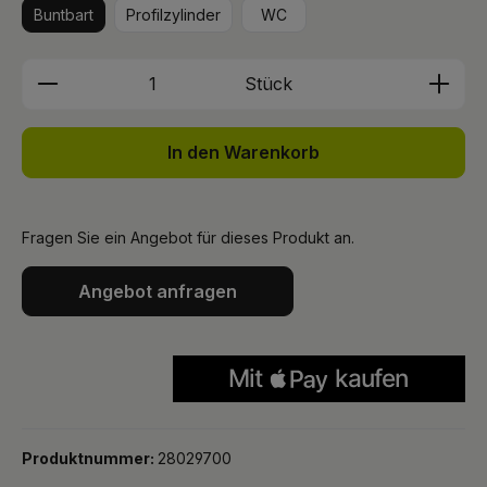
Buntbart
Profilzylinder
WC
Produkt Anzahl: Gib den gewünschten We
Stück
In den Warenkorb
Fragen Sie ein Angebot für dieses Produkt an.
Angebot anfragen
Produktnummer:
28029700