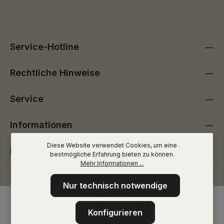
Die mit einem Stern (*) markierten Felder sind
genommen und die
AGB
gelesen und bin mit ihnen
Pflichtfelder.
einverstanden.
Service-Hotline
Rechtliche Hinweise
Service
Informationen
Diese Website verwendet Cookies, um eine
Folge uns
bestmögliche Erfahrung bieten zu können.
Mehr Informationen ...
Nur technisch notwendige
Konfigurieren