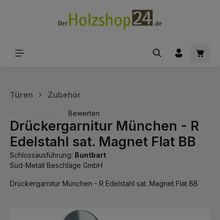
alt springen
Waren
Türen
Zubehör
Bewerten
Drückergarnitur München - R
Durchschnittliche Bewertung von 0 von 5 Sternen
Edelstahl sat. Magnet Flat BB
Schlossausführung:
Buntbart
Süd-Metall Beschläge GmbH
Drückergarnitur München - R Edelstahl sat. Magnet Flat BB
Bildergalerie überspringen