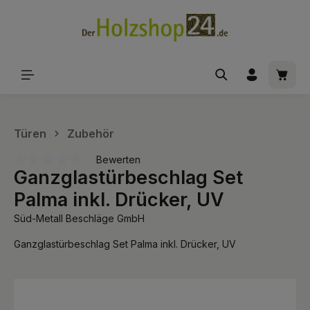
alt springen
Waren
Türen
Zubehör
Bewerten
Ganzglastürbeschlag Set
Durchschnittliche Bewertung von 0 von 5 Sternen
Palma inkl. Drücker, UV
Süd-Metall Beschläge GmbH
Ganzglastürbeschlag Set Palma inkl. Drücker, UV
Bildergalerie überspringen