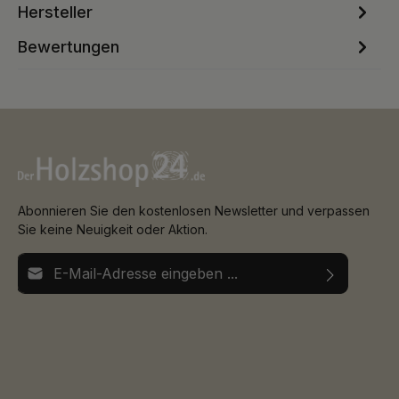
Hersteller
Bewertungen
Abonnieren Sie den kostenlosen Newsletter und verpassen
Sie keine Neuigkeit oder Aktion.
E-Mail-Adresse*
Ich habe die
Datenschutzbestimmungen
zur Kenntnis
Die mit einem Stern (*) markierten Felder sind
genommen und die
AGB
gelesen und bin mit ihnen
Pflichtfelder.
einverstanden.