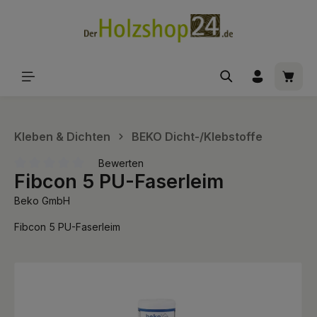
alt springen
Waren
Kleben & Dichten
BEKO Dicht-/Klebstoffe
Bewerten
Fibcon 5 PU-Faserleim
Durchschnittliche Bewertung von 0 von 5 Sternen
Beko GmbH
Fibcon 5 PU-Faserleim
Bildergalerie überspringen