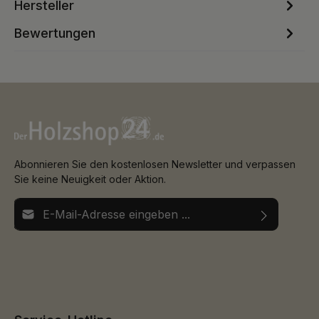
Hersteller
Bewertungen
Abonnieren Sie den kostenlosen Newsletter und verpassen
Sie keine Neuigkeit oder Aktion.
E-Mail-Adresse*
Ich habe die
Datenschutzbestimmungen
zur Kenntnis
Die mit einem Stern (*) markierten Felder sind
genommen und die
AGB
gelesen und bin mit ihnen
Pflichtfelder.
einverstanden.