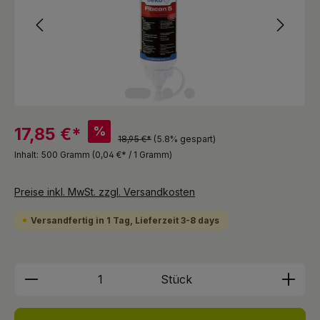
%
17,85 €*
18,95 €*
(5.8% gespart)
Inhalt:
500 Gramm
(0,04 €* / 1 Gramm)
Preise inkl. MwSt. zzgl. Versandkosten
Versandfertig in 1 Tag, Lieferzeit 3-8 days
Produkt Anzahl: Gib den gewünschten We
Stück