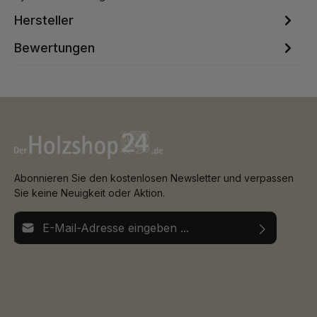
Hersteller
Bewertungen
Abonnieren Sie den kostenlosen Newsletter und verpassen
Sie keine Neuigkeit oder Aktion.
E-Mail-Adresse*
Ich habe die
Datenschutzbestimmungen
zur Kenntnis
Die mit einem Stern (*) markierten Felder sind
genommen und die
AGB
gelesen und bin mit ihnen
Pflichtfelder.
einverstanden.