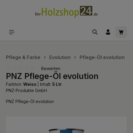
alt springen
Waren
Pflege & Farbe
Evolution
Pflege-Öl evolution
Bewerten
PNZ Pflege-Öl evolution
Durchschnittliche Bewertung von 0 von 5 Sternen
Farbton:
Weiss
|
Inhalt:
5 Ltr
PNZ-Produkte GmbH
PNZ Pflege-Öl evolution
Bildergalerie überspringen