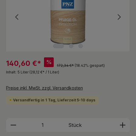
%
140,60 €*
172,34 €*
(18.42% gespart)
Inhalt:
5 Liter
(28,12 €* / 1 Liter)
Preise inkl. MwSt. zzgl. Versandkosten
Versandfertig in 1 Tag, Lieferzeit 5-10 days
Produkt Anzahl: Gib den gewünschten We
Stück