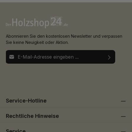
Abonnieren Sie den kostenlosen Newsletter und verpassen
Sie keine Neuigkeit oder Aktion.
E-Mail-Adresse*
Ich habe die
Datenschutzbestimmungen
zur Kenntnis
Die mit einem Stern (*) markierten Felder sind
genommen und die
AGB
gelesen und bin mit ihnen
Pflichtfelder.
einverstanden.
Service-Hotline
Rechtliche Hinweise
Service