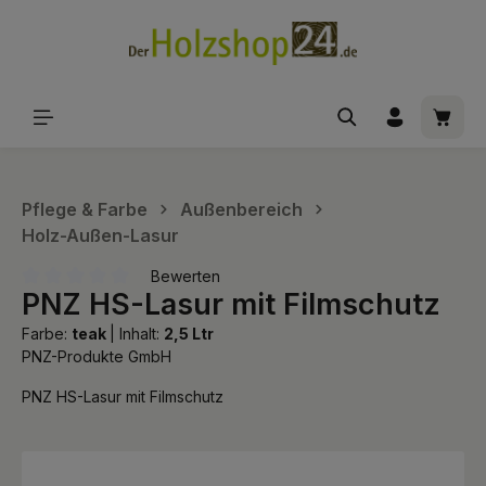
alt springen
Waren
Pflege & Farbe
Außenbereich
Holz-Außen-Lasur
Bewerten
PNZ HS-Lasur mit Filmschutz
Durchschnittliche Bewertung von 0 von 5 Sternen
Farbe:
teak
|
Inhalt:
2,5 Ltr
PNZ-Produkte GmbH
PNZ HS-Lasur mit Filmschutz
Bildergalerie überspringen