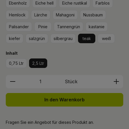
Ebenholz
Eiche hell
Eiche rustikal
Farblos
Hemlock
Lärche
Mahagoni
Nussbaum
Palisander
Pinie
Tannengrün
kastanie
kiefer
salzgrün
silbergrau
teak
weiß
auswählen
Inhalt
0,75 Ltr
2,5 Ltr
Produkt Anzahl: Gib den gewünschten We
Stück
In den Warenkorb
Fragen Sie ein Angebot für dieses Produkt an.