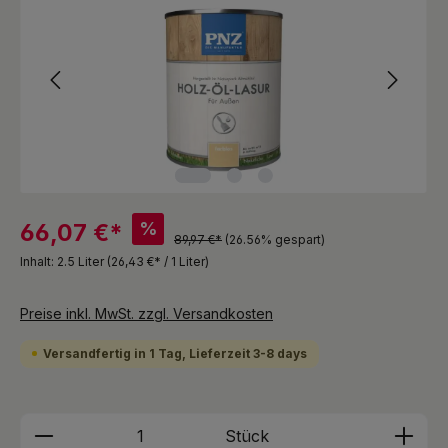
%
66,07 €*
89,97 €*
(26.56% gespart)
Inhalt:
2.5 Liter
(26,43 €* / 1 Liter)
Preise inkl. MwSt. zzgl. Versandkosten
Versandfertig in 1 Tag, Lieferzeit 3-8 days
Produkt Anzahl: Gib den gewünschten We
Stück