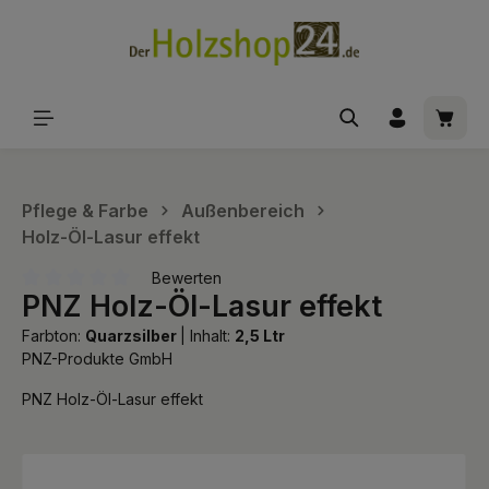
alt springen
Waren
Pflege & Farbe
Außenbereich
Holz-Öl-Lasur effekt
Bewerten
PNZ Holz-Öl-Lasur effekt
Durchschnittliche Bewertung von 0 von 5 Sternen
Farbton:
Quarzsilber
|
Inhalt:
2,5 Ltr
PNZ-Produkte GmbH
PNZ Holz-Öl-Lasur effekt
Bildergalerie überspringen