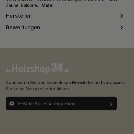
Zäune, Balkone…
Mehr
Hersteller
Bewertungen
Abonnieren Sie den kostenlosen Newsletter und verpassen
Sie keine Neuigkeit oder Aktion.
E-Mail-Adresse*
Ich habe die
Datenschutzbestimmungen
zur Kenntnis
Die mit einem Stern (*) markierten Felder sind
genommen und die
AGB
gelesen und bin mit ihnen
Pflichtfelder.
einverstanden.