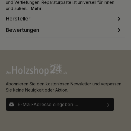
und Vertiefungen. Reparaturpaste ist universell für innen
und außen…
Mehr
Hersteller
Bewertungen
Abonnieren Sie den kostenlosen Newsletter und verpassen
Sie keine Neuigkeit oder Aktion.
E-Mail-Adresse*
Ich habe die
Datenschutzbestimmungen
zur Kenntnis
Die mit einem Stern (*) markierten Felder sind
genommen und die
AGB
gelesen und bin mit ihnen
Pflichtfelder.
einverstanden.