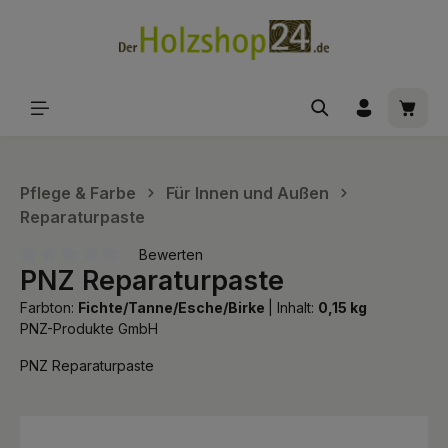
alt springen
Waren
Pflege & Farbe
Für Innen und Außen
Reparaturpaste
Bewerten
PNZ Reparaturpaste
Durchschnittliche Bewertung von 0 von 5 Sternen
Farbton:
Fichte/Tanne/Esche/Birke
|
Inhalt:
0,15 kg
PNZ-Produkte GmbH
PNZ Reparaturpaste
Bildergalerie überspringen