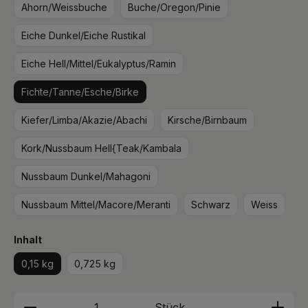
Ahorn/Weissbuche
Buche/Oregon/Pinie
Eiche Dunkel/Eiche Rustikal
Eiche Hell/Mittel/Eukalyptus/Ramin
Fichte/Tanne/Esche/Birke
Kiefer/Limba/Akazie/Abachi
Kirsche/Birnbaum
Kork/Nussbaum Hell{Teak/Kambala
Nussbaum Dunkel/Mahagoni
Nussbaum Mittel/Macore/Meranti
Schwarz
Weiss
auswählen
Inhalt
0,15 kg
0,725 kg
Produkt Anzahl: Gib den gewünschten We
Stück