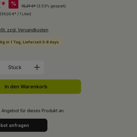
€*
%
15,29 €*
(3.53% gespart)
r
(59,00 €* / 1 Liter)
wSt. zzgl. Versandkosten
ig in 1 Tag, Lieferzeit 3-8 days
Anzahl: Gib den gewünschten Wert ein 
Stück
In den Warenkorb
n Angebot für dieses Produkt an.
bot anfragen