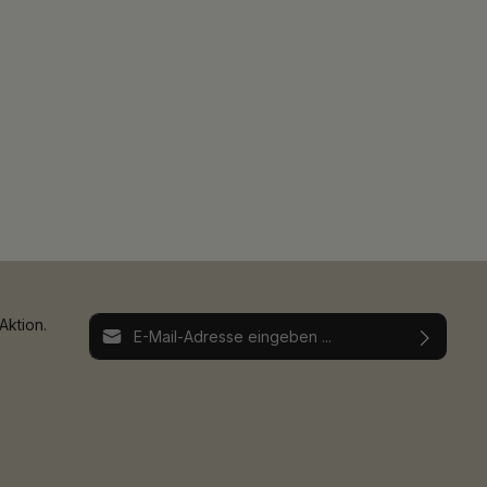
E-Mail-Adresse*
Aktion.
Ich habe die
Datenschutzbestimmungen
zur
Die mit einem Stern (*) markierten Felder sind
Kenntnis genommen und die
AGB
gelesen und
Pflichtfelder.
bin mit ihnen einverstanden.