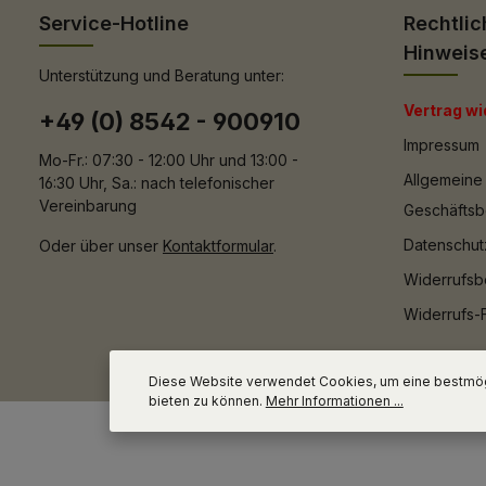
Service-Hotline
Rechtlic
Hinweis
Unterstützung und Beratung unter:
Vertrag wi
+49 (0) 8542 - 900910
Impressum
Mo-Fr.: 07:30 - 12:00 Uhr und 13:00 -
Allgemeine
16:30 Uhr, Sa.: nach telefonischer
Vereinbarung
Geschäfts
Datenschut
Oder über unser
Kontaktformular
.
Widerrufsb
Widerrufs-
Diese Website verwendet Cookies, um eine bestmög
bieten zu können.
Mehr Informationen ...