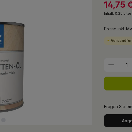
14,75 
Inhalt:
0.25 Lite
Preise inkl. M
Versandfert
Produkt 
Fragen Sie ei
Ange