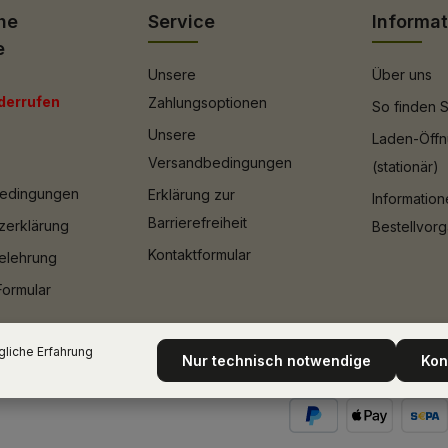
he
Service
Informa
e
Unsere
Über uns
derrufen
Zahlungsoptionen
So finden S
Unsere
Laden-Öffn
Versandbedingungen
(stationär)
bedingungen
Erklärung zur
Informatio
Barrierefreiheit
zerklärung
Bestellvor
Kontaktformular
elehrung
Formular
liche Erfahrung
Nur technisch notwendige
Kon