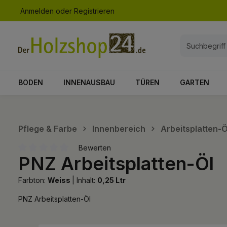
Anmelden
oder
Registrieren
springen
Zur Hauptnavigation springen
BODEN
INNENAUSBAU
TÜREN
GARTEN
Pflege & Farbe
Innenbereich
Arbeitsplatten-Ö
Bewerten
PNZ Arbeitsplatten-Öl
Durchschnittliche Bewertung von 0 von 5 Sternen
Farbton:
Weiss
|
Inhalt:
0,25 Ltr
PNZ Arbeitsplatten-Öl