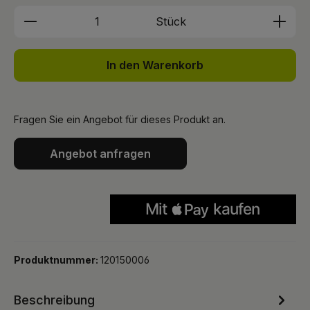
Produkt Anzahl: Gib den gewünschten We
Stück
In den Warenkorb
Fragen Sie ein Angebot für dieses Produkt an.
Angebot anfragen
Produktnummer:
120150006
Beschreibung