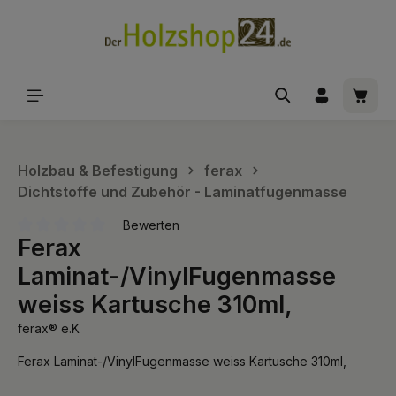
alt springen
Waren
Holzbau & Befestigung
ferax
Dichtstoffe und Zubehör - Laminatfugenmasse
Bewerten
Ferax
Durchschnittliche Bewertung von 0 von 5 Sternen
Laminat-/VinylFugenmasse
weiss Kartusche 310ml,
ferax® e.K
Ferax Laminat-/VinylFugenmasse weiss Kartusche 310ml,