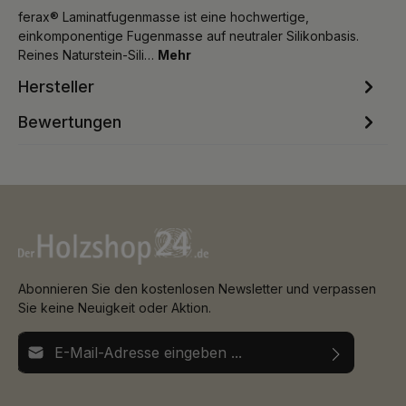
ferax® Laminatfugenmasse ist eine hochwertige,
einkomponentige Fugenmasse auf neutraler Silikonbasis.
Reines Naturstein-Sili…
Mehr
Hersteller
Bewertungen
Abonnieren Sie den kostenlosen Newsletter und verpassen
Sie keine Neuigkeit oder Aktion.
E-Mail-Adresse*
Ich habe die
Datenschutzbestimmungen
zur Kenntnis
Die mit einem Stern (*) markierten Felder sind
genommen und die
AGB
gelesen und bin mit ihnen