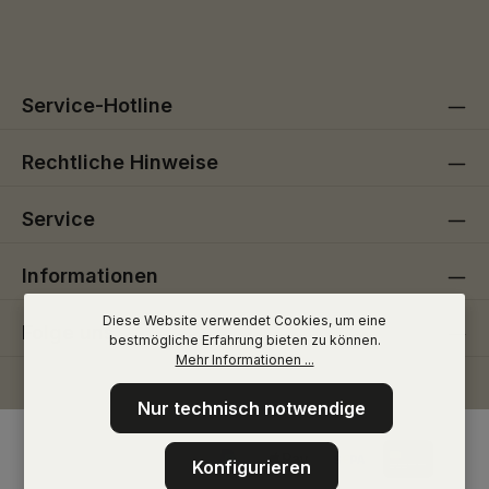
Die mit einem Stern (*) markierten Felder sind
genommen und die
AGB
gelesen und bin mit ihnen
Pflichtfelder.
einverstanden.
Service-Hotline
Rechtliche Hinweise
Service
Informationen
Diese Website verwendet Cookies, um eine
Folge uns
bestmögliche Erfahrung bieten zu können.
Mehr Informationen ...
Nur technisch notwendige
Konfigurieren