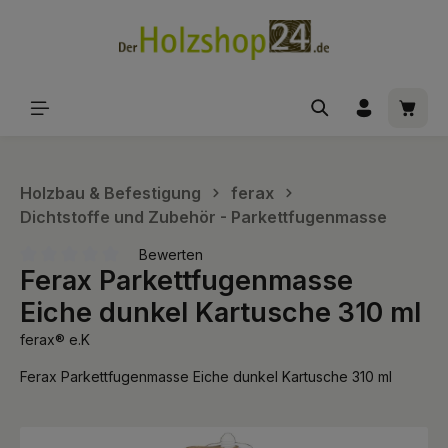
alt springen
Waren
Holzbau & Befestigung
ferax
Dichtstoffe und Zubehör - Parkettfugenmasse
Bewerten
Ferax Parkettfugenmasse
Durchschnittliche Bewertung von 0 von 5 Sternen
Eiche dunkel Kartusche 310 ml
ferax® e.K
Ferax Parkettfugenmasse Eiche dunkel Kartusche 310 ml
Bildergalerie überspringen