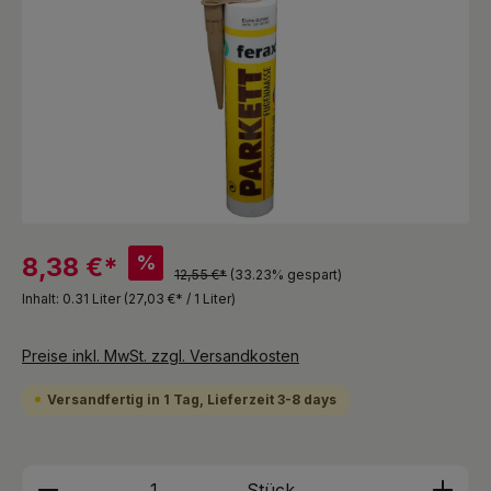
%
8,38 €*
12,55 €*
(33.23% gespart)
Inhalt:
0.31 Liter
(27,03 €* / 1 Liter)
Preise inkl. MwSt. zzgl. Versandkosten
Versandfertig in 1 Tag, Lieferzeit 3-8 days
Produkt Anzahl: Gib den gewünschten We
Stück