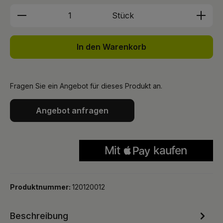
Produkt Anzahl: Gib den gewünschten We
Stück
In den Warenkorb
Fragen Sie ein Angebot für dieses Produkt an.
Angebot anfragen
Produktnummer:
120120012
Beschreibung