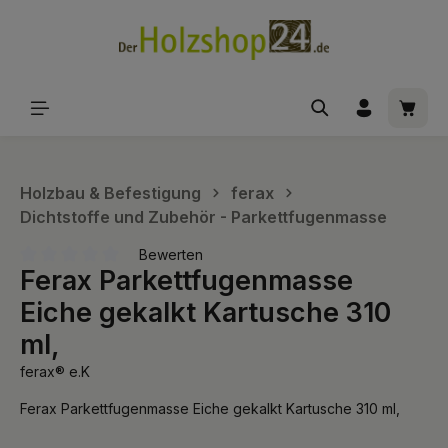
alt springen
Waren
Holzbau & Befestigung
ferax
Dichtstoffe und Zubehör - Parkettfugenmasse
Bewerten
Ferax Parkettfugenmasse
Durchschnittliche Bewertung von 0 von 5 Sternen
Eiche gekalkt Kartusche 310
ml,
ferax® e.K
Ferax Parkettfugenmasse Eiche gekalkt Kartusche 310 ml,