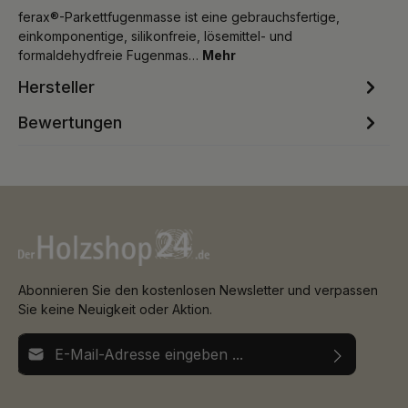
ferax®-Parkettfugenmasse ist eine gebrauchsfertige,
einkomponentige, silikonfreie, lösemittel- und
formaldehydfreie Fugenmas…
Mehr
Hersteller
Bewertungen
Abonnieren Sie den kostenlosen Newsletter und verpassen
Sie keine Neuigkeit oder Aktion.
E-Mail-Adresse*
Ich habe die
Datenschutzbestimmungen
zur Kenntnis
Die mit einem Stern (*) markierten Felder sind
genommen und die
AGB
gelesen und bin mit ihnen