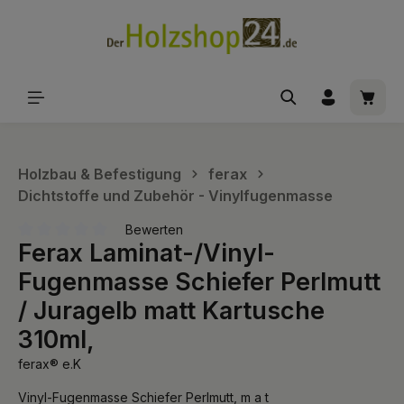
alt springen
Waren
Holzbau & Befestigung
ferax
Dichtstoffe und Zubehör - Vinylfugenmasse
Bewerten
Ferax Laminat-/Vinyl-
Durchschnittliche Bewertung von 0 von 5 Sternen
Fugenmasse Schiefer Perlmutt
/ Juragelb matt Kartusche
310ml,
ferax® e.K
Vinyl-Fugenmasse Schiefer Perlmutt, m a t