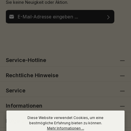
Sie keine Neuigkeit oder Aktion.
E-Mail-Adresse*
Ich habe die
Datenschutzbestimmungen
zur Kenntnis
Die mit einem Stern (*) markierten Felder sind
genommen und die
AGB
gelesen und bin mit ihnen
Pflichtfelder.
einverstanden.
Service-Hotline
Rechtliche Hinweise
Service
Informationen
Diese Website verwendet Cookies, um eine
Folge uns
bestmögliche Erfahrung bieten zu können.
Mehr Informationen ...