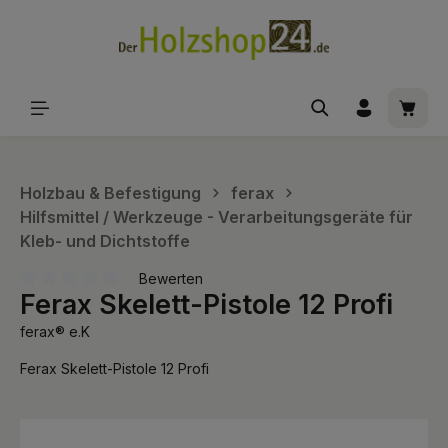
alt springen
Waren
Holzbau & Befestigung
ferax
Hilfsmittel / Werkzeuge - Verarbeitungsgeräte für
Kleb- und Dichtstoffe
Bewerten
Ferax Skelett-Pistole 12 Profi
Durchschnittliche Bewertung von 0 von 5 Sternen
ferax® e.K
Ferax Skelett-Pistole 12 Profi
Bildergalerie überspringen