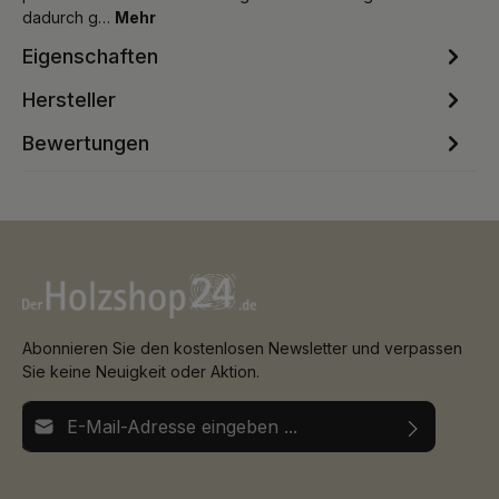
dadurch g…
Mehr
Eigenschaften
Hersteller
Bewertungen
Abonnieren Sie den kostenlosen Newsletter und verpassen
Sie keine Neuigkeit oder Aktion.
E-Mail-Adresse*
Ich habe die
Datenschutzbestimmungen
zur Kenntnis
Die mit einem Stern (*) markierten Felder sind
genommen und die
AGB
gelesen und bin mit ihnen