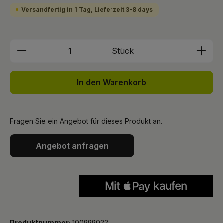
Versandfertig in 1 Tag, Lieferzeit 3-8 days
Produkt Anzahl: Gib den gewünschten We
Stück
In den Warenkorb
Fragen Sie ein Angebot für dieses Produkt an.
Angebot anfragen
Produktnummer:
100999022