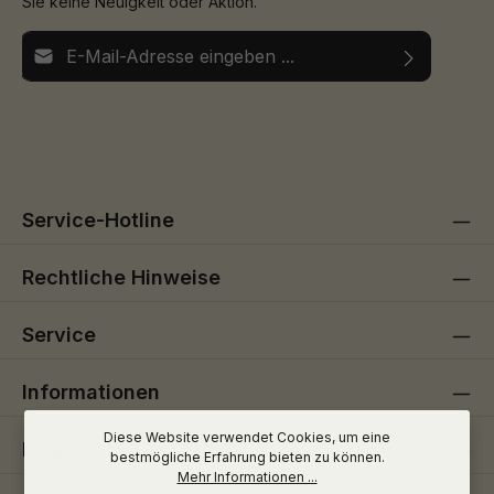
Sie keine Neuigkeit oder Aktion.
E-Mail-Adresse*
Ich habe die
Datenschutzbestimmungen
zur Kenntnis
Die mit einem Stern (*) markierten Felder sind
genommen und die
AGB
gelesen und bin mit ihnen
Pflichtfelder.
einverstanden.
Service-Hotline
Rechtliche Hinweise
Service
Informationen
Diese Website verwendet Cookies, um eine
Folge uns
bestmögliche Erfahrung bieten zu können.
Mehr Informationen ...