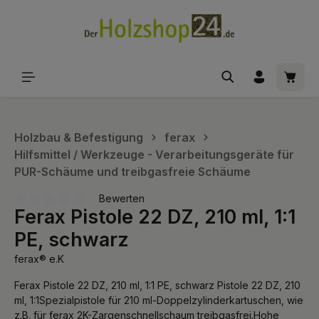
alt springen
Waren
Holzbau & Befestigung
ferax
Hilfsmittel / Werkzeuge - Verarbeitungsgeräte für
PUR-Schäume und treibgasfreie Schäume
Bewerten
Ferax Pistole 22 DZ, 210 ml, 1:1
Durchschnittliche Bewertung von 0 von 5 Sternen
PE, schwarz
ferax® e.K
Ferax Pistole 22 DZ, 210 ml, 1:1 PE, schwarz Pistole 22 DZ, 210
ml, 1:1Spezialpistole für 210 ml-Doppelzylinderkartuschen, wie
z.B. für ferax 2K-Zargenschnellschaum treibgasfrei.Hohe