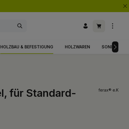
Warenkorb enth
HOLZBAU & BEFESTIGUNG
HOLZWAREN
SONDERPOS
l, für Standard-
ferax® e.K