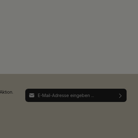
E-Mail-Adresse*
Aktion.
Ich habe die
Datenschutzbestimmungen
zur
Die mit einem Stern (*) markierten Felder sind
Kenntnis genommen und die
AGB
gelesen und
Pflichtfelder.
bin mit ihnen einverstanden.