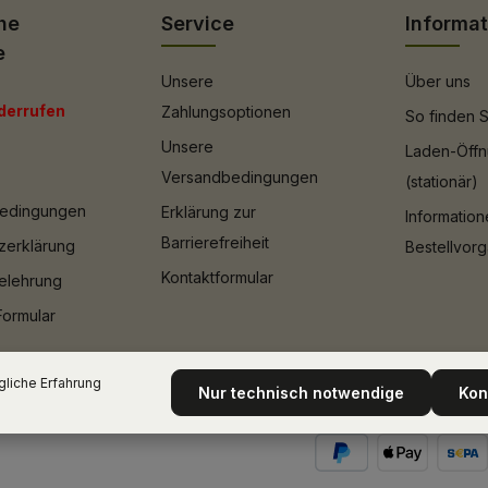
he
Service
Informa
e
Unsere
Über uns
derrufen
Zahlungsoptionen
So finden S
Unsere
Laden-Öffn
Versandbedingungen
(stationär)
bedingungen
Erklärung zur
Informatio
Barrierefreiheit
zerklärung
Bestellvor
Kontaktformular
elehrung
Formular
liche Erfahrung
Nur technisch notwendige
Kon