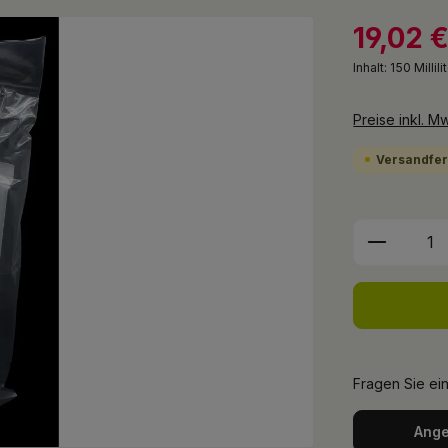
19,02 
Inhalt:
150 Millili
Preise inkl. M
Versandfert
Produkt 
Fragen Sie ei
Ange