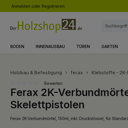
Anmelden
oder
Registrieren
springen
Zur Hauptnavigation springen
BODEN
INNENAUSBAU
TÜREN
GARTEN
Holzbau & Befestigung
ferax
Klebstoffe - 2K-
Bewerten
Ferax 2K-Verbundmörtel,
Durchschnittliche Bewertung von 0 von 5 Sternen
Skelettpistolen
Ferax 2K-Verbundmörtel, 150ml, inkl. Druckstössel, für Standar