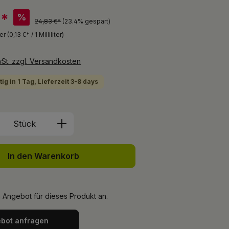
€*
%
24,83 €*
(23.4% gespart)
ter
(0,13 €* / 1 Milliliter)
wSt. zzgl. Versandkosten
ig in 1 Tag, Lieferzeit 3-8 days
Anzahl: Gib den gewünschten Wert ein 
Stück
In den Warenkorb
n Angebot für dieses Produkt an.
bot anfragen