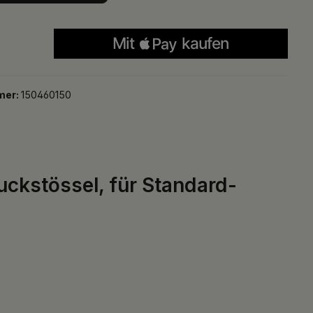
mer:
150460150
uckstössel, für Standard-