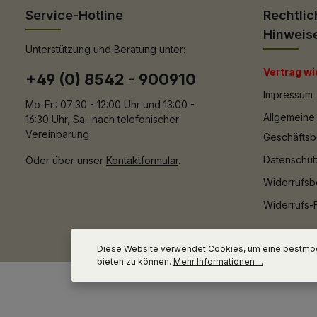
Service-Hotline
Rechtlic
Hinweis
Unterstützung und Beratung unter:
Vertrag wi
+49 (0) 8542 - 900910
Impressum
Mo-Fr.: 07:30 - 12:00 Uhr und 13:00 -
Allgemeine
16:30 Uhr, Sa.: nach telefonischer
Vereinbarung
Geschäfts
Datenschut
Oder über unser
Kontaktformular
.
Widerrufsb
Widerrufs-
Diese Website verwendet Cookies, um eine bestmög
bieten zu können.
Mehr Informationen ...