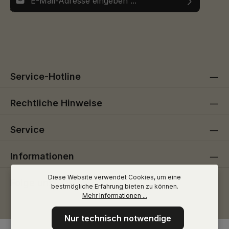
Ich habe die
Datenschutzbestimmungen
zur Kenntnis
Die mit einem Stern (*) markierten Felder sind
genommen und die
AGB
gelesen und bin mit ihnen
Pflichtfelder.
einverstanden.
Service-Hotline
Rechtliche Hinweise
Service
Informationen
Diese Website verwendet Cookies, um eine
Folge uns
bestmögliche Erfahrung bieten zu können.
Mehr Informationen ...
Nur technisch notwendige