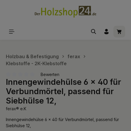
alt springen
Waren
Holzbau & Befestigung
ferax
Klebstoffe - 2K-Klebstoffe
Bewerten
Innengewindehülse 6 x 40 für
Durchschnittliche Bewertung von 0 von 5 Sternen
Verbundmörtel, passend für
Siebhülse 12,
ferax® e.K
Innengewindehülse 6 x 40 für Verbundmörtel, passend für
Siebhülse 12,