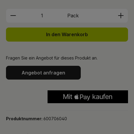
Produkt Anzahl: Gib den gewünschten We
Pack
In den Warenkorb
Fragen Sie ein Angebot für dieses Produkt an.
Angebot anfragen
Produktnummer:
600706040