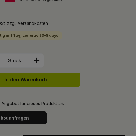
wSt. zzgl. Versandkosten
ig in 1 Tag, Lieferzeit 3-8 days
Anzahl: Gib den gewünschten Wert ein 
Stück
In den Warenkorb
n Angebot für dieses Produkt an.
bot anfragen