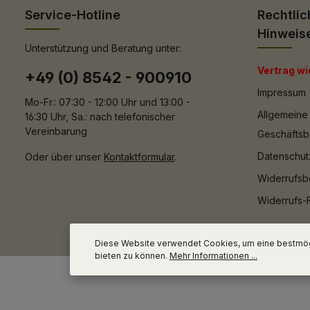
Service-Hotline
Rechtlic
Hinweis
Unterstützung und Beratung unter:
Vertrag wi
+49 (0) 8542 - 900910
Impressum
Mo-Fr.: 07:30 - 12:00 Uhr und 13:00 -
Allgemeine
16:30 Uhr, Sa.: nach telefonischer
Vereinbarung
Geschäfts
Datenschut
Oder über unser
Kontaktformular
.
Widerrufsb
Widerrufs-
Diese Website verwendet Cookies, um eine bestmög
bieten zu können.
Mehr Informationen ...