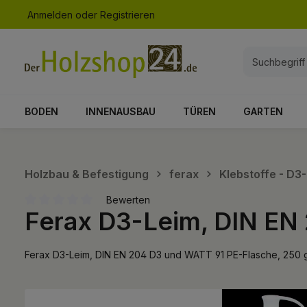
Anmelden
oder
Registrieren
springen
Zur Hauptnavigation springen
BODEN
INNENAUSBAU
TÜREN
GARTEN
Holzbau & Befestigung
ferax
Klebstoffe - D3
Bewerten
Ferax D3-Leim, DIN EN
Durchschnittliche Bewertung von 0 von 5 Sternen
Ferax D3-Leim, DIN EN 204 D3 und WATT 91 PE-Flasche, 250 
Bildergalerie überspringen