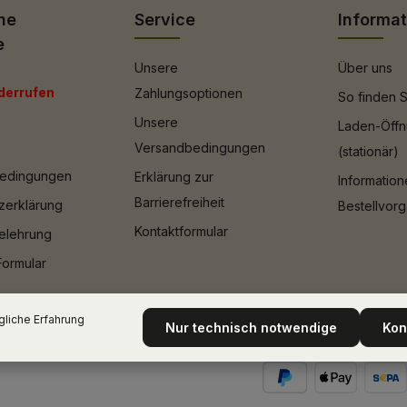
he
Service
Informa
e
Unsere
Über uns
derrufen
Zahlungsoptionen
So finden S
Unsere
Laden-Öffn
Versandbedingungen
(stationär)
bedingungen
Erklärung zur
Informatio
Barrierefreiheit
zerklärung
Bestellvor
Kontaktformular
elehrung
Formular
liche Erfahrung
Nur technisch notwendige
Kon