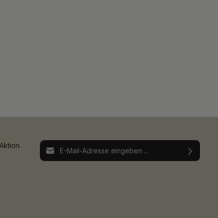
E-Mail-Adresse*
Aktion.
Ich habe die
Datenschutzbestimmungen
zur
Die mit einem Stern (*) markierten Felder sind
Kenntnis genommen und die
AGB
gelesen und
Pflichtfelder.
bin mit ihnen einverstanden.