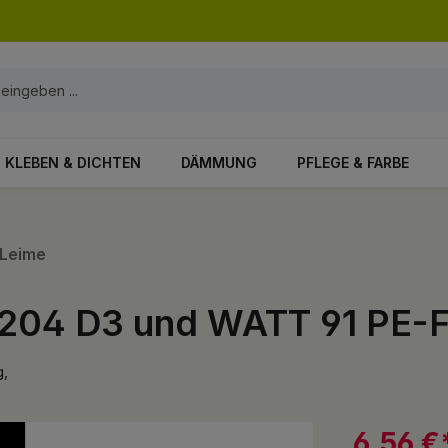
KLEBEN & DICHTEN
DÄMMUNG
PFLEGE & FARBE
-Leime
 204 D3 und WATT 91 PE-F
g,
6,56 €