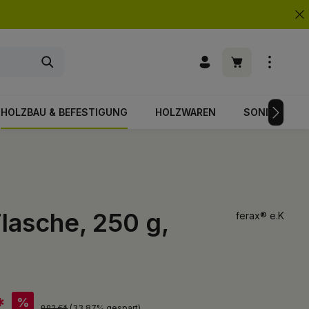
Warenkorb enth
HOLZBAU & BEFESTIGUNG
HOLZWAREN
SONDERPOS
lasche, 250 g,
ferax® e.K
*
%
9,92 €*
(33.87% gespart)