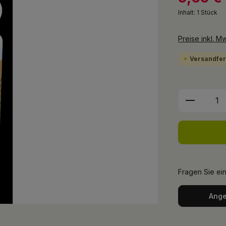
Inhalt:
1 Stück
Preise inkl. M
Versandfert
Produkt 
Fragen Sie ei
Ange