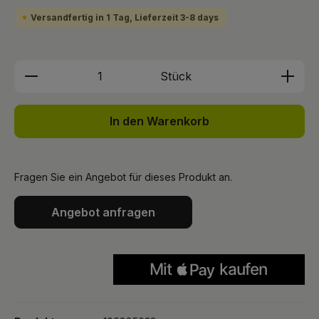
Versandfertig in 1 Tag, Lieferzeit 3-8 days
Produkt Anzahl: Gib den gewünschten We
Stück
In den Warenkorb
Fragen Sie ein Angebot für dieses Produkt an.
Angebot anfragen