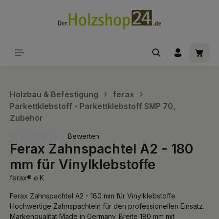
alt springen
Waren
Holzbau & Befestigung
ferax
Parkettklebstoff - Parkettklebstoff SMP 70,
Zubehör
Bewerten
Ferax Zahnspachtel A2 - 180
Durchschnittliche Bewertung von 0 von 5 Sternen
mm für Vinylklebstoffe
ferax® e.K
Ferax Zahnspachtel A2 - 180 mm für Vinylklebstoffe
Hochwertige Zahnspachteln für den professionellen Einsatz.
Markenqualität Made in Germany. Breite 180 mm mit