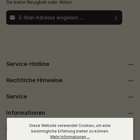
Sie keine Neuigkeit oder Aktion.
E-Mail-Adresse*
Ich habe die
Datenschutzbestimmungen
zur Kenntnis
Die mit einem Stern (*) markierten Felder sind
genommen und die
AGB
gelesen und bin mit ihnen
Pflichtfelder.
einverstanden.
Service-Hotline
Rechtliche Hinweise
Service
Informationen
Diese Website verwendet Cookies, um eine
Folge uns
bestmögliche Erfahrung bieten zu können.
Mehr Informationen ...