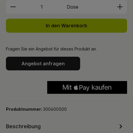
Produkt Anzahl: Gib den gewünschten We
Dose
In den Warenkorb
Fragen Sie ein Angebot für dieses Produkt an.
Angebot anfragen
Produktnummer:
300400500
Beschreibung