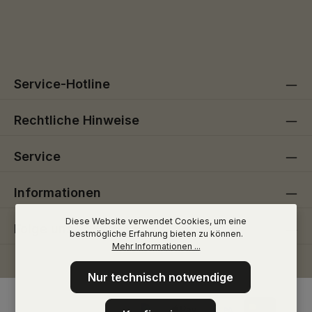
Ich habe die
Datenschutzbestimmungen
zur Kenntnis
Die mit einem Stern (*) markierten Felder sind
genommen und die
AGB
gelesen und bin mit ihnen
Pflichtfelder.
einverstanden.
Service-Hotline
Rechtliche Hinweise
Service
Informationen
Diese Website verwendet Cookies, um eine
Folge uns
bestmögliche Erfahrung bieten zu können.
Mehr Informationen ...
Nur technisch notwendige