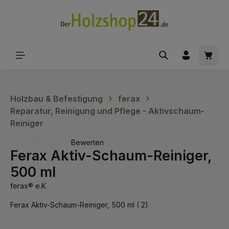
alt springen
Waren
Holzbau & Befestigung
ferax
Reparatur, Reinigung und Pflege - Aktivschaum-
Reiniger
Bewerten
Ferax Aktiv-Schaum-Reiniger,
Durchschnittliche Bewertung von 0 von 5 Sternen
500 ml
ferax® e.K
Ferax Aktiv-Schaum-Reiniger, 500 ml ( 2)